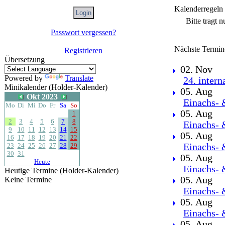
Kalenderregeln
Bitte tragt 
Passwort vergessen?
Nächste Termin
Registrieren
Übersetzung
02. Nov
Powered by
Translate
24. intern
Minikalender (Holder-Kalender)
05. Aug
Okt 2023
Einachs- 
Mo
Di
Mi
Do
Fr
Sa
So
05. Aug
1
2
3
4
5
6
7
8
Einachs- 
9
10
11
12
13
14
15
05. Aug
16
17
18
19
20
21
22
23
24
25
26
27
28
29
Einachs- 
30
31
05. Aug
Heute
Einachs- 
Heutige Termine (Holder-Kalender)
05. Aug
Keine Termine
Einachs- 
05. Aug
Einachs- 
05. Aug