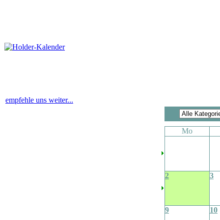
empfehle uns weiter...
Mo
2
3
9
10