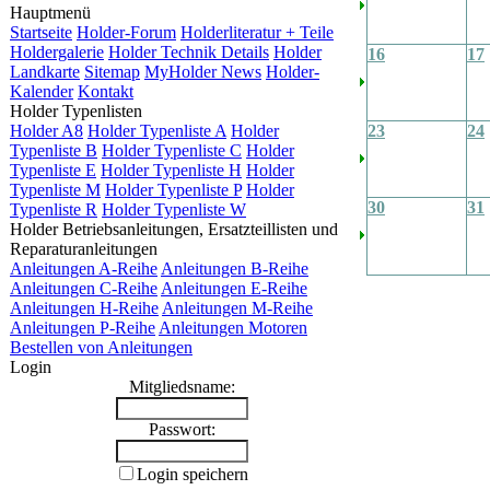
Hauptmenü
Startseite
Holder-Forum
Holderliteratur + Teile
Holdergalerie
Holder Technik Details
Holder
16
17
Landkarte
Sitemap
MyHolder News
Holder-
Kalender
Kontakt
Holder Typenlisten
Holder A8
Holder Typenliste A
Holder
23
24
Typenliste B
Holder Typenliste C
Holder
Typenliste E
Holder Typenliste H
Holder
Typenliste M
Holder Typenliste P
Holder
30
31
Typenliste R
Holder Typenliste W
Holder Betriebsanleitungen, Ersatzteillisten und
Reparaturanleitungen
Anleitungen A-Reihe
Anleitungen B-Reihe
Anleitungen C-Reihe
Anleitungen E-Reihe
Anleitungen H-Reihe
Anleitungen M-Reihe
Anleitungen P-Reihe
Anleitungen Motoren
Bestellen von Anleitungen
Login
Mitgliedsname:
Passwort:
Login speichern