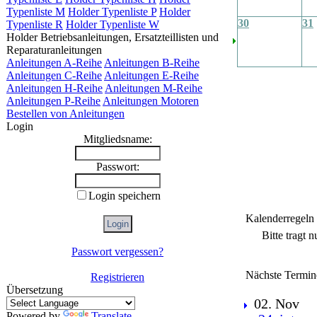
Typenliste M
Holder Typenliste P
Holder
30
31
Typenliste R
Holder Typenliste W
Holder Betriebsanleitungen, Ersatzteillisten und
Reparaturanleitungen
Anleitungen A-Reihe
Anleitungen B-Reihe
Anleitungen C-Reihe
Anleitungen E-Reihe
Anleitungen H-Reihe
Anleitungen M-Reihe
Anleitungen P-Reihe
Anleitungen Motoren
Bestellen von Anleitungen
Login
Mitgliedsname:
Passwort:
Login speichern
Kalenderregeln
Bitte tragt 
Passwort vergessen?
Nächste Termin
Registrieren
Übersetzung
02. Nov
Powered by
Translate