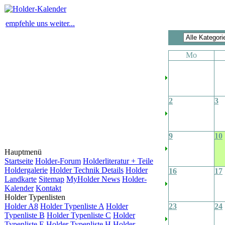
empfehle uns weiter...
Mo
2
3
9
10
Hauptmenü
Startseite
Holder-Forum
Holderliteratur + Teile
Holdergalerie
Holder Technik Details
Holder
16
17
Landkarte
Sitemap
MyHolder News
Holder-
Kalender
Kontakt
Holder Typenlisten
Holder A8
Holder Typenliste A
Holder
23
24
Typenliste B
Holder Typenliste C
Holder
Typenliste E
Holder Typenliste H
Holder