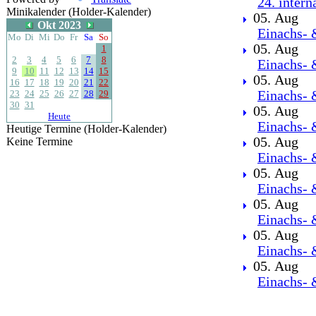
24. intern
Minikalender (Holder-Kalender)
05. Aug
Okt 2023
Einachs- 
Mo
Di
Mi
Do
Fr
Sa
So
05. Aug
1
2
3
4
5
6
7
8
Einachs- 
9
10
11
12
13
14
15
05. Aug
16
17
18
19
20
21
22
23
24
25
26
27
28
29
Einachs- 
30
31
05. Aug
Heute
Einachs- 
Heutige Termine (Holder-Kalender)
05. Aug
Keine Termine
Einachs- 
05. Aug
Einachs- 
05. Aug
Einachs- 
05. Aug
Einachs- 
05. Aug
Einachs- 