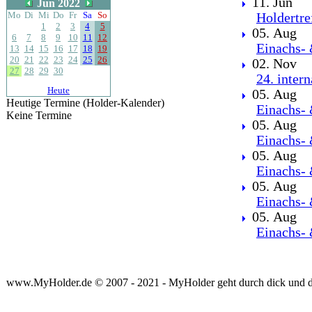
11. Jun
Jun 2022
Mo
Di
Mi
Do
Fr
Sa
So
Holdertre
1
2
3
4
5
05. Aug
6
7
8
9
10
11
12
Einachs- 
13
14
15
16
17
18
19
20
21
22
23
24
25
26
02. Nov
27
28
29
30
24. inter
Heute
05. Aug
Heutige Termine (Holder-Kalender)
Einachs- 
Keine Termine
05. Aug
Einachs- 
05. Aug
Einachs- 
05. Aug
Einachs- 
05. Aug
Einachs- 
www.MyHolder.de © 2007 - 2021 - MyHolder geht durch dick und 