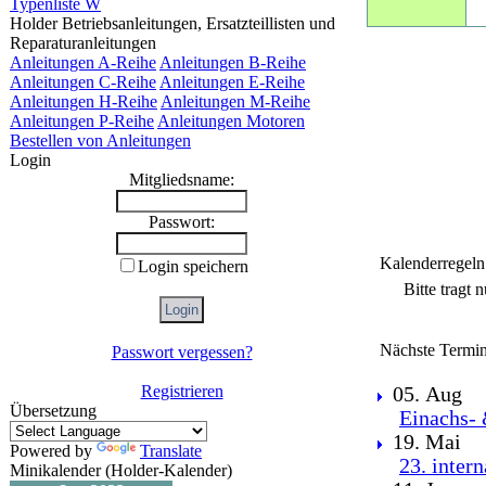
Typenliste W
Holder Betriebsanleitungen, Ersatzteillisten und
Reparaturanleitungen
Anleitungen A-Reihe
Anleitungen B-Reihe
Anleitungen C-Reihe
Anleitungen E-Reihe
Anleitungen H-Reihe
Anleitungen M-Reihe
Anleitungen P-Reihe
Anleitungen Motoren
Bestellen von Anleitungen
Login
Mitgliedsname:
Passwort:
Kalenderregeln
Login speichern
Bitte tragt 
Nächste Termin
Passwort vergessen?
Registrieren
05. Aug
Übersetzung
Einachs- 
19. Mai
Powered by
Translate
23. inter
Minikalender (Holder-Kalender)