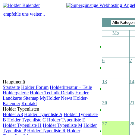
empfehle uns weiter...
Mo
6
7
13
14
Hauptmenü
Startseite
Holder-Forum
Holderliteratur + Teile
Holdergalerie
Holder Technik Details
Holder
Landkarte
Sitemap
MyHolder News
Holder-
20
21
Kalender
Kontakt
Holder Typenlisten
Holder A8
Holder Typenliste A
Holder Typenliste
B
Holder Typenliste C
Holder Typenliste E
27
28
Holder Typenliste H
Holder Typenliste M
Holder
Typenliste P
Holder Typenliste R
Holder