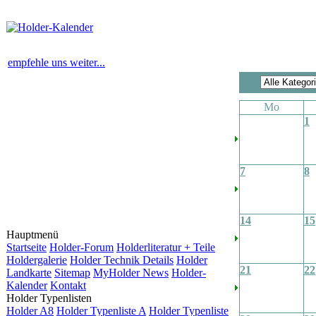
empfehle uns weiter...
Mo
1
7
8
14
15
Hauptmenü
Startseite
Holder-Forum
Holderliteratur + Teile
Holdergalerie
Holder Technik Details
Holder
21
22
Landkarte
Sitemap
MyHolder News
Holder-
Kalender
Kontakt
Holder Typenlisten
Holder A8
Holder Typenliste A
Holder Typenliste