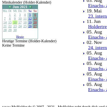
05. Aug
Minikalender (Holder-Kalender)
Einachs- 
Jun 2021
19. Mai
Mo
Di
Mi
Do
Fr
Sa
So
1
2
3
4
5
6
23. inter
7
8
9
10
11
12
13
11. Jun
14
15
16
17
18
19
20
Holdertre
21
22
23
24
25
26
27
28
29
30
05. Aug
Einachs- 
Heute
Heutige Termine (Holder-Kalender)
02. Nov
Keine Termine
24. inter
05. Aug
Einachs- 
05. Aug
Einachs- 
05. Aug
Einachs- 
05. Aug
Einachs- 
www.MyHolder.de © 2007 - 2021 - MyHolder geht durch dick und 