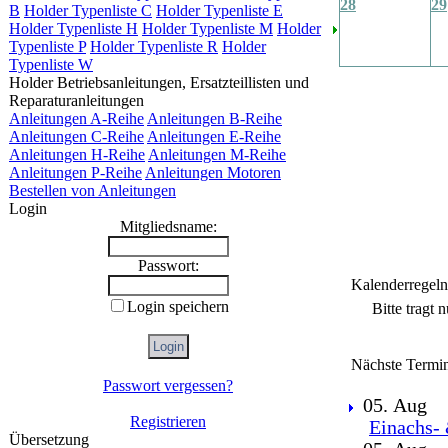
28
29
B
Holder Typenliste C
Holder Typenliste E
Holder Typenliste H
Holder Typenliste M
Holder
Typenliste P
Holder Typenliste R
Holder
Typenliste W
Holder Betriebsanleitungen, Ersatzteillisten und
Reparaturanleitungen
Anleitungen A-Reihe
Anleitungen B-Reihe
Anleitungen C-Reihe
Anleitungen E-Reihe
Anleitungen H-Reihe
Anleitungen M-Reihe
Anleitungen P-Reihe
Anleitungen Motoren
Bestellen von Anleitungen
Login
Mitgliedsname:
Passwort:
Kalenderregeln
Login speichern
Bitte tragt 
Nächste Termi
Passwort vergessen?
05. Aug
Registrieren
Einachs- 
Übersetzung