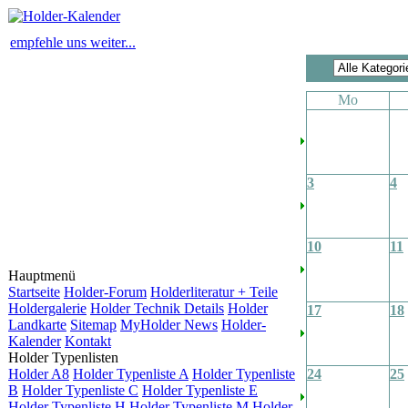
empfehle uns weiter...
Mo
3
4
10
11
Hauptmenü
Startseite
Holder-Forum
Holderliteratur + Teile
Holdergalerie
Holder Technik Details
Holder
17
18
Landkarte
Sitemap
MyHolder News
Holder-
Kalender
Kontakt
Holder Typenlisten
Holder A8
Holder Typenliste A
Holder Typenliste
24
25
B
Holder Typenliste C
Holder Typenliste E
Holder Typenliste H
Holder Typenliste M
Holder