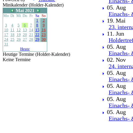
Einachs- 
Minikalender (Holder-Kalender)
05. Aug
Mai 2021
Einachs- 
Mo
Di
Mi
Do
Fr
Sa
So
19. Mai
1
2
3
4
5
6
7
8
9
23. inter
10
11
12
13
14
15
16
11. Jun
17
18
19
20
21
22
23
24
25
26
27
28
29
30
Holdertre
31
05. Aug
Heute
Einachs- 
Heutige Termine (Holder-Kalender)
02. Nov
Keine Termine
24. inter
05. Aug
Einachs- 
05. Aug
Einachs- 
05. Aug
Einachs- 
05. Aug
Einachs- 