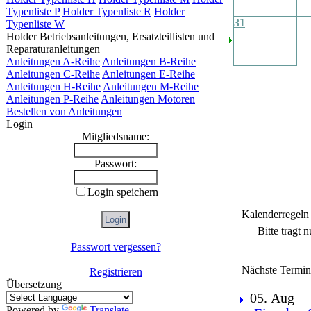
Typenliste P
Holder Typenliste R
Holder
31
Typenliste W
Holder Betriebsanleitungen, Ersatzteillisten und
Reparaturanleitungen
Anleitungen A-Reihe
Anleitungen B-Reihe
Anleitungen C-Reihe
Anleitungen E-Reihe
Anleitungen H-Reihe
Anleitungen M-Reihe
Anleitungen P-Reihe
Anleitungen Motoren
Bestellen von Anleitungen
Login
Mitgliedsname:
Passwort:
Login speichern
Kalenderregeln
Bitte tragt 
Passwort vergessen?
Nächste Termin
Registrieren
Übersetzung
05. Aug
Powered by
Translate