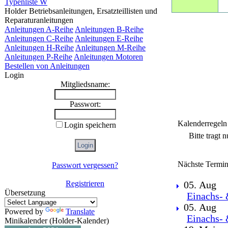
Typenliste W
Holder Betriebsanleitungen, Ersatzteillisten und
Reparaturanleitungen
Anleitungen A-Reihe
Anleitungen B-Reihe
Anleitungen C-Reihe
Anleitungen E-Reihe
Anleitungen H-Reihe
Anleitungen M-Reihe
Anleitungen P-Reihe
Anleitungen Motoren
Bestellen von Anleitungen
Login
Mitgliedsname:
Passwort:
Kalenderregeln
Login speichern
Bitte tragt 
Nächste Termin
Passwort vergessen?
Registrieren
05. Aug
Übersetzung
Einachs- 
05. Aug
Powered by
Translate
Einachs- 
Minikalender (Holder-Kalender)