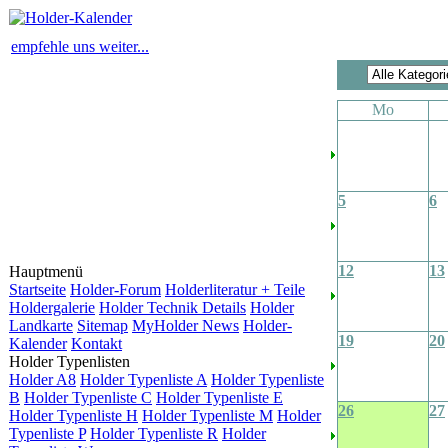
empfehle uns weiter...
Mo
5
6
12
13
Hauptmenü
Startseite
Holder-Forum
Holderliteratur + Teile
Holdergalerie
Holder Technik Details
Holder
Landkarte
Sitemap
MyHolder News
Holder-
19
20
Kalender
Kontakt
Holder Typenlisten
Holder A8
Holder Typenliste A
Holder Typenliste
B
Holder Typenliste C
Holder Typenliste E
26
27
Holder Typenliste H
Holder Typenliste M
Holder
Typenliste P
Holder Typenliste R
Holder