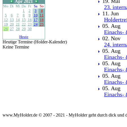
19. Mai
Apr 2021
Mo
Di
Mi
Do
Fr
Sa
So
23. inter
1
2
3
4
11. Jun
5
6
7
8
9
10
11
Holdertre
12
13
14
15
16
17
18
19
20
21
22
23
24
25
05. Aug
26
27
28
29
30
Einachs- 
Heute
02. Nov
Heutige Termine (Holder-Kalender)
24. inter
Keine Termine
05. Aug
Einachs- 
05. Aug
Einachs- 
05. Aug
Einachs- 
05. Aug
Einachs- 
www.MyHolder.de © 2007 - 2021 - MyHolder geht durch dick und 