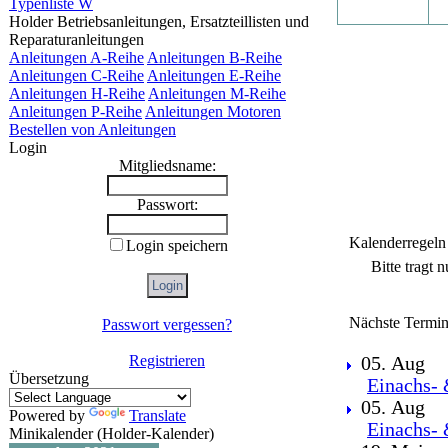
Typenliste W
Holder Betriebsanleitungen, Ersatzteillisten und
Reparaturanleitungen
Anleitungen A-Reihe
Anleitungen B-Reihe
Anleitungen C-Reihe
Anleitungen E-Reihe
Anleitungen H-Reihe
Anleitungen M-Reihe
Anleitungen P-Reihe
Anleitungen Motoren
Bestellen von Anleitungen
Login
Mitgliedsname:
Passwort:
Kalenderregeln
Login speichern
Bitte tragt 
Nächste Termin
Passwort vergessen?
Registrieren
05. Aug
Übersetzung
Einachs- 
05. Aug
Powered by
Translate
Einachs- 
Minikalender (Holder-Kalender)