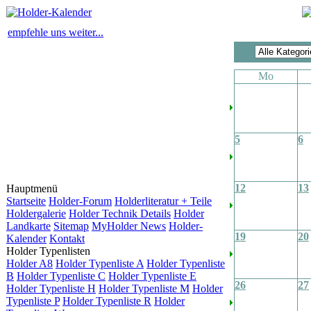
empfehle uns weiter...
Mo
5
6
12
13
Hauptmenü
Startseite
Holder-Forum
Holderliteratur + Teile
Holdergalerie
Holder Technik Details
Holder
Landkarte
Sitemap
MyHolder News
Holder-
19
20
Kalender
Kontakt
Holder Typenlisten
Holder A8
Holder Typenliste A
Holder Typenliste
B
Holder Typenliste C
Holder Typenliste E
26
27
Holder Typenliste H
Holder Typenliste M
Holder
Typenliste P
Holder Typenliste R
Holder