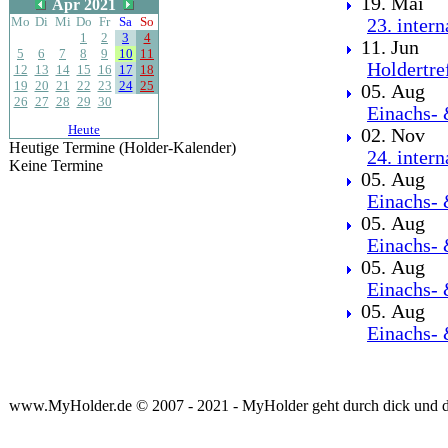
19. Mai
Apr 2021
Mo
Di
Mi
Do
Fr
Sa
So
23. inter
1
2
3
4
11. Jun
5
6
7
8
9
10
11
Holdertre
12
13
14
15
16
17
18
19
20
21
22
23
24
25
05. Aug
26
27
28
29
30
Einachs- 
Heute
02. Nov
Heutige Termine (Holder-Kalender)
24. inter
Keine Termine
05. Aug
Einachs- 
05. Aug
Einachs- 
05. Aug
Einachs- 
05. Aug
Einachs- 
www.MyHolder.de © 2007 - 2021 - MyHolder geht durch dick und 