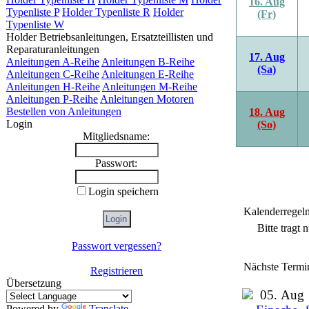
16. Aug
Typenliste P
Holder Typenliste R
Holder
(Fr)
Typenliste W
Holder Betriebsanleitungen, Ersatzteillisten und
Reparaturanleitungen
17. Aug
Anleitungen A-Reihe
Anleitungen B-Reihe
(Sa)
Anleitungen C-Reihe
Anleitungen E-Reihe
Anleitungen H-Reihe
Anleitungen M-Reihe
Anleitungen P-Reihe
Anleitungen Motoren
Bestellen von Anleitungen
18. Aug
Login
(So)
Mitgliedsname:
Passwort:
Login speichern
Kalenderregel
Bitte tragt
Passwort vergessen?
Nächste Termi
Registrieren
Übersetzung
05. Aug
Powered by
Translate