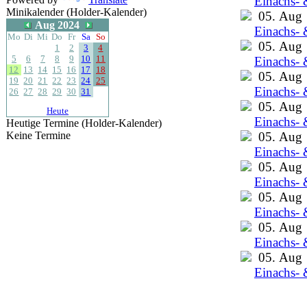
Einachs- 
Minikalender (Holder-Kalender)
05. Aug
Aug 2024
Einachs- 
Mo
Di
Mi
Do
Fr
Sa
So
05. Aug
1
2
3
4
5
6
7
8
9
10
11
Einachs- 
12
13
14
15
16
17
18
05. Aug
19
20
21
22
23
24
25
Einachs- 
26
27
28
29
30
31
05. Aug
Heute
Einachs- 
Heutige Termine (Holder-Kalender)
Keine Termine
05. Aug
Einachs- 
05. Aug
Einachs- 
05. Aug
Einachs- 
05. Aug
Einachs- 
05. Aug
Einachs- 