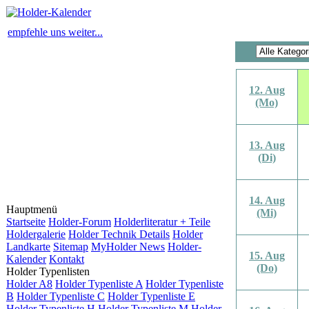
empfehle uns weiter...
12. Aug
(Mo)
13. Aug
(Di)
14. Aug
Hauptmenü
(Mi)
Startseite
Holder-Forum
Holderliteratur + Teile
Holdergalerie
Holder Technik Details
Holder
Landkarte
Sitemap
MyHolder News
Holder-
15. Aug
Kalender
Kontakt
(Do)
Holder Typenlisten
Holder A8
Holder Typenliste A
Holder Typenliste
B
Holder Typenliste C
Holder Typenliste E
Holder Typenliste H
Holder Typenliste M
Holder