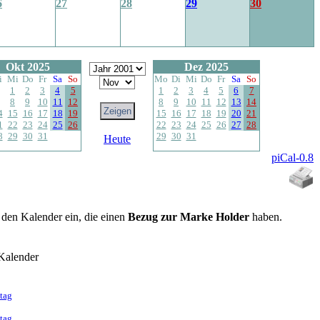
6
27
28
29
30
Okt 2025
Dez 2025
i
Mi
Do
Fr
Sa
So
Mo
Di
Mi
Do
Fr
Sa
So
1
2
3
4
5
1
2
3
4
5
6
7
8
9
10
11
12
8
9
10
11
12
13
14
4
15
16
17
18
19
15
16
17
18
19
20
21
1
22
23
24
25
26
22
23
24
25
26
27
28
8
29
30
31
29
30
31
Heute
piCal-0.8
n den Kalender ein, die einen
Bezug zur Marke Holder
haben.
Kalender
tag
tag