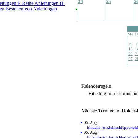
24
25
2
eitungen E-Reihe
Anleitungen H-
en
Bestellen von Anleitungen
Mo
D
6
7
13
1
20
2
27
2
Kalenderregeln
Bitte tragt nur Termine i
Nächste Termine im Holder-
05. Aug
Einachs- & Kleinschlepperfeld
05. Aug
Einachs- & Kleinschlepperfeld