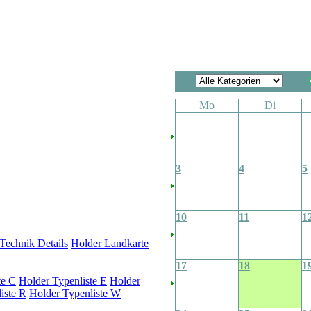
Mo
Di
3
4
5
10
11
1
Technik Details
Holder Landkarte
17
18
1
te C
Holder Typenliste E
Holder
iste R
Holder Typenliste W