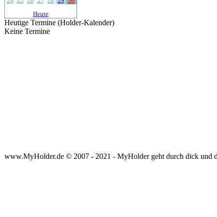
24
25
26
27
28
29
30
Heute
Heutige Termine (Holder-Kalender)
Keine Termine
www.MyHolder.de © 2007 - 2021 - MyHolder geht durch dick und 