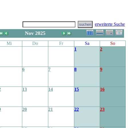
erweiterte Suche
Nov 2025
Mi
Do
Fr
Sa
So
1
2
6
7
8
9
2
13
14
15
16
9
20
21
22
23