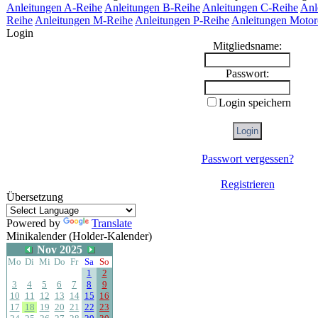
Anleitungen A-Reihe
Anleitungen B-Reihe
Anleitungen C-Reihe
Anl
Reihe
Anleitungen M-Reihe
Anleitungen P-Reihe
Anleitungen Motor
Login
Mitgliedsname:
Passwort:
Login speichern
Passwort vergessen?
Registrieren
Übersetzung
Powered by
Translate
Minikalender (Holder-Kalender)
Nov 2025
Mo
Di
Mi
Do
Fr
Sa
So
1
2
3
4
5
6
7
8
9
10
11
12
13
14
15
16
17
18
19
20
21
22
23