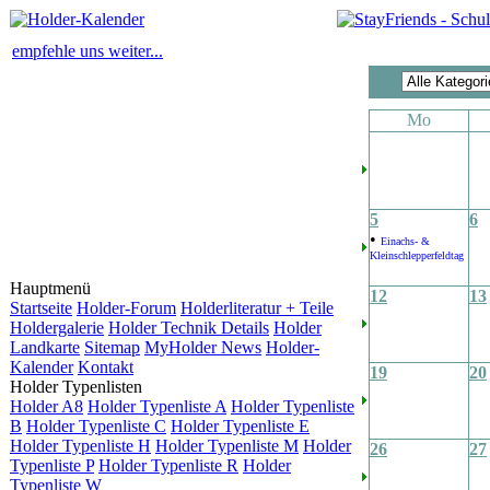
empfehle uns weiter...
Mo
5
6
•
Einachs- &
Kleinschlepperfeldtag
Hauptmenü
12
13
Startseite
Holder-Forum
Holderliteratur + Teile
Holdergalerie
Holder Technik Details
Holder
Landkarte
Sitemap
MyHolder News
Holder-
Kalender
Kontakt
19
20
Holder Typenlisten
Holder A8
Holder Typenliste A
Holder Typenliste
B
Holder Typenliste C
Holder Typenliste E
Holder Typenliste H
Holder Typenliste M
Holder
26
27
Typenliste P
Holder Typenliste R
Holder
Typenliste W