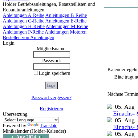
Holder Betriebsanleitungen, Ersatzteillisten und
Reparaturanleitungen
Anleitungen A-Reihe
Anleitungen B-Reihe
Anleitungen C-Reihe
Anleitungen E-Reihe
Anleitungen H-Reihe
Anleitungen M-Reihe
Anleitungen P-Reihe
Anleitungen Motoren
Bestellen von Anleitungen
Login
Mitgliedsname:
Passwort:
Kalenderregeln
Login speichern
Bitte tragt 
Nächste Termin
Passwort vergessen?
05. Aug
Registrieren
Einachs- 
Übersetzung
05. Aug
Powered by
Translate
Einachs- 
Minikalender (Holder-Kalender)
05. Aug
Aug 2024