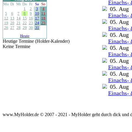
Einachs- 
Mo
Di
Mi
Do
Fr
Sa
So
05. Aug
1
2
3
4
5
6
7
8
9
10
11
Einachs- 
12
13
14
15
16
17
18
05. Aug
19
20
21
22
23
24
25
26
27
28
29
30
31
Einachs- 
05. Aug
Heute
Einachs- 
Heutige Termine (Holder-Kalender)
Keine Termine
05. Aug
Einachs- 
05. Aug
Einachs- 
05. Aug
Einachs- 
05. Aug
Einachs- 
www.MyHolder.de © 2007 - 2021 - MyHolder geht durch dick und 