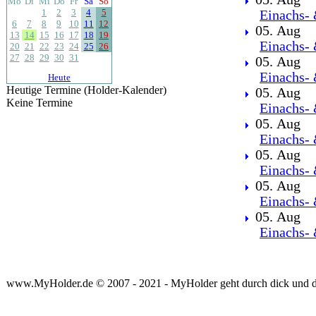
Mo
Di
Mi
Do
Fr
Sa
So
1
2
3
4
5
Einachs- 
6
7
8
9
10
11
12
05. Aug
13
14
15
16
17
18
19
Einachs- 
20
21
22
23
24
25
26
27
28
29
30
31
05. Aug
Einachs- 
Heute
Heutige Termine (Holder-Kalender)
05. Aug
Keine Termine
Einachs- 
05. Aug
Einachs- 
05. Aug
Einachs- 
05. Aug
Einachs- 
05. Aug
Einachs- 
www.MyHolder.de © 2007 - 2021 - MyHolder geht durch dick und 