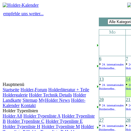
empfehle uns weiter...
Mo
6
7
•
•
24. internationales
24
Holdertreffen..
Hold
13
14
Hauptmenü
•
•
24. internationales
24
Startseite
Holder-Forum
Holderliteratur + Teile
Holdertreffen..
Hold
Holdergalerie
Holder Technik Details
Holder
20
21
Landkarte
Sitemap
MyHolder News
Holder-
•
•
Kalender
Kontakt
24. internationales
24
Holdertreffen..
Hold
Holder Typenlisten
Holder A8
Holder Typenliste A
Holder Typenliste
27
28
B
Holder Typenliste C
Holder Typenliste E
•
•
Holder Typenliste H
Holder Typenliste M
Holder
24. internationales
24
Holdertreffen..
Hold