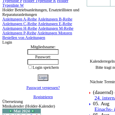
Typenliste P
Holder Typenliste R
Holder
Typenliste W
Holder Betriebsanleitungen, Ersatzteillisten und
Reparaturanleitungen
Anleitungen A-Reihe
Anleitungen B-Reihe
Anleitungen C-Reihe
Anleitungen E-Reihe
Anleitungen H-Reihe
Anleitungen M-Reihe
Anleitungen P-Reihe
Anleitungen Motoren
Bestellen von Anleitungen
Login
Mitgliedsname:
Passwort:
Kalenderregeln
Bitte tragt 
Login speichern
Nächste Termin
Passwort vergessen?
(dauernd) -
Registrieren
24. inter
Übersetzung
05. Aug
Minikalender (Holder-Kalender)
Einachs- 
Mai 2024
05. Aug