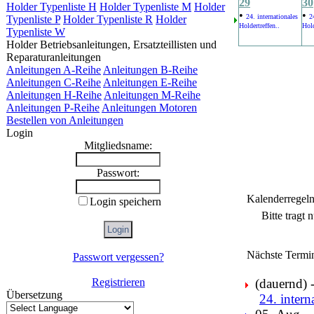
29
30
Holder Typenliste H
Holder Typenliste M
Holder
•
•
24. internationales
2
Typenliste P
Holder Typenliste R
Holder
Holdertreffen..
Hold
Typenliste W
Holder Betriebsanleitungen, Ersatzteillisten und
Reparaturanleitungen
Anleitungen A-Reihe
Anleitungen B-Reihe
Anleitungen C-Reihe
Anleitungen E-Reihe
Anleitungen H-Reihe
Anleitungen M-Reihe
Anleitungen P-Reihe
Anleitungen Motoren
Bestellen von Anleitungen
Login
Mitgliedsname:
Passwort:
Kalenderregel
Login speichern
Bitte tragt
Nächste Termi
Passwort vergessen?
Registrieren
(dauernd) -
Übersetzung
24. intern