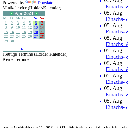
05. Aug
Powered by
Translate
Einachs- 
Minikalender (Holder-Kalender)
05. Aug
Apr 2024
Mo
Di
Mi
Do
Fr
Sa
So
Einachs- 
1
2
3
4
5
6
7
05. Aug
8
9
10
11
12
13
14
Einachs- 
15
16
17
18
19
20
21
22
23
24
25
26
27
28
05. Aug
29
30
Einachs- 
Heute
05. Aug
Heutige Termine (Holder-Kalender)
Einachs- 
Keine Termine
05. Aug
Einachs- 
05. Aug
Einachs- 
05. Aug
Einachs- 
05. Aug
Einachs- 
www.MyHolder.de © 2007 - 2021 - MyHolder geht durch dick und 