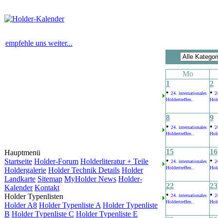
empfehle uns weiter...
Mo
1
2
•
•
24. internationales
2
Holdertreffen..
Hold
8
9
•
•
24. internationales
2
Holdertreffen..
Hold
15
16
Hauptmenü
•
•
Startseite
Holder-Forum
Holderliteratur + Teile
24. internationales
2
Holdertreffen..
Hold
Holdergalerie
Holder Technik Details
Holder
Landkarte
Sitemap
MyHolder News
Holder-
22
23
Kalender
Kontakt
•
•
Holder Typenlisten
24. internationales
2
Holdertreffen..
Hold
Holder A8
Holder Typenliste A
Holder Typenliste
B
Holder Typenliste C
Holder Typenliste E