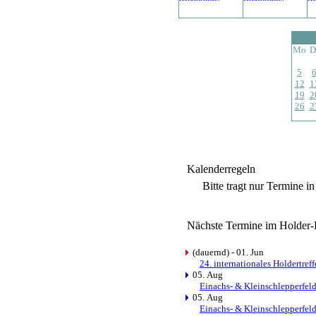
Mo
D
5
12
1
19
2
26
2
Kalenderregeln
Bitte tragt nur Termine i
Nächste Termine im Holder-
(dauernd) - 01. Jun
24. internationales Holdertref
05. Aug
Einachs- & Kleinschlepperfel
05. Aug
Einachs- & Kleinschlepperfel