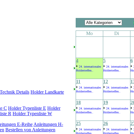
Mo
Di
4
5
6
•
•
•
24. internationales
24. internationales
Holdertreffen..
Holdertreffen..
Hol
11
12
1
•
•
•
24. internationales
24. internationales
Technik Details
Holder Landkarte
Holdertreffen..
Holdertreffen..
Hol
18
19
2
•
•
•
te C
Holder Typenliste E
Holder
24. internationales
24. internationales
Holdertreffen..
Holdertreffen..
Hol
iste R
Holder Typenliste W
25
26
2
eitungen E-Reihe
Anleitungen H-
•
•
•
en
Bestellen von Anleitungen
24. internationales
24. internationales
Holdertreffen..
Holdertreffen..
Hol