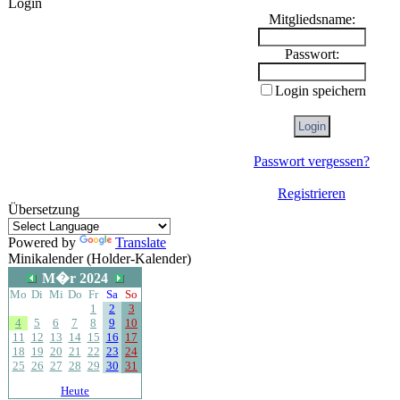
Login
Mitgliedsname:
Passwort:
Login speichern
Passwort vergessen?
Registrieren
Übersetzung
Powered by
Translate
Minikalender (Holder-Kalender)
M�r 2024
Mo
Di
Mi
Do
Fr
Sa
So
1
2
3
4
5
6
7
8
9
10
11
12
13
14
15
16
17
18
19
20
21
22
23
24
25
26
27
28
29
30
31
Heute