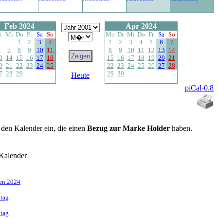
Feb 2024
Apr 2024
i
Mi
Do
Fr
Sa
So
Mo
Di
Mi
Do
Fr
Sa
So
1
2
3
4
1
2
3
4
5
6
7
6
7
8
9
10
11
8
9
10
11
12
13
14
3
14
15
16
17
18
15
16
17
18
19
20
21
0
21
22
23
24
25
22
23
24
25
26
27
28
7
28
29
29
30
Heute
piCal-0.8
n den Kalender ein, die einen
Bezug zur Marke Holder
haben.
Kalender
fen 2024
dtag
dtag