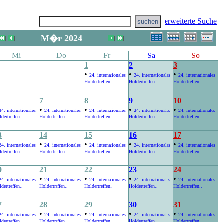
erweiterte Suche
M�r 2024
Mi
Do
Fr
Sa
So
1
2
3
•
•
•
24. internationales
24. internationales
24. internationales
Holdertreffen..
Holdertreffen..
Holdertreffen..
7
8
9
10
•
•
•
•
24. internationales
24. internationales
24. internationales
24. internationales
24. internationales
dertreffen..
Holdertreffen..
Holdertreffen..
Holdertreffen..
Holdertreffen..
3
14
15
16
17
•
•
•
•
24. internationales
24. internationales
24. internationales
24. internationales
24. internationales
dertreffen..
Holdertreffen..
Holdertreffen..
Holdertreffen..
Holdertreffen..
0
21
22
23
24
•
•
•
•
24. internationales
24. internationales
24. internationales
24. internationales
24. internationales
dertreffen..
Holdertreffen..
Holdertreffen..
Holdertreffen..
Holdertreffen..
7
28
29
30
31
•
•
•
•
24. internationales
24. internationales
24. internationales
24. internationales
24. internationales
dertreffen..
Holdertreffen..
Holdertreffen..
Holdertreffen..
Holdertreffen..