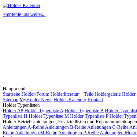
empfehle uns weiter...
Hauptmenü
Startseite
Holder-Forum
Holderliteratur + Teile
Holdergalerie
Holder 
Sitemap
MyHolder News
Holder-Kalender
Kontakt
Holder Typenlisten
Holder A8
Holder Typenliste A
Holder Typenliste B
Holder Typenlis
Typenliste H
Holder Typenliste M
Holder Typenliste P
Holder Typenl
Holder Betriebsanleitungen, Ersatzteillisten und Reparaturanleitungen
Anleitungen A-Reihe
Anleitungen B-Reihe
Anleitungen C-Reihe
Anl
Reihe
Anleitungen M-Reihe
Anleitungen P-Reihe
Anleitungen Motor