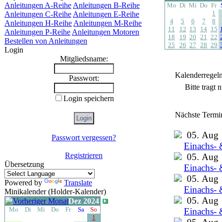
Anleitungen A-Reihe
Anleitungen B-Reihe
Mo
Di
Mi
Do
Fr
1
Anleitungen C-Reihe
Anleitungen E-Reihe
4
5
6
7
8
Anleitungen H-Reihe
Anleitungen M-Reihe
11
12
13
14
15
Anleitungen P-Reihe
Anleitungen Motoren
18
19
20
21
22
Bestellen von Anleitungen
25
26
27
28
29
Login
Mitgliedsname:
Kalenderregel
Passwort:
Bitte tragt
Login speichern
Nächste Termi
05. Aug
Passwort vergessen?
Einachs- 
Registrieren
05. Aug
Übersetzung
Einachs- 
05. Aug
Powered by
Translate
Einachs- 
Minikalender (Holder-Kalender)
05. Aug
Dez 2024
Mo
Di
Mi
Do
Fr
Sa
So
Einachs- 
1