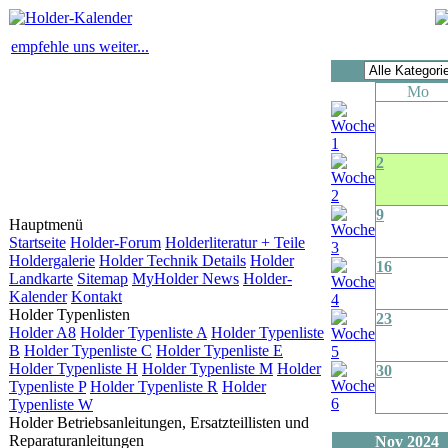
empfehle uns weiter...
Mo
2
9
Hauptmenü
Startseite
Holder-Forum
Holderliteratur + Teile
Holdergalerie
Holder Technik Details
Holder
16
Landkarte
Sitemap
MyHolder News
Holder-
Kalender
Kontakt
Holder Typenlisten
23
Holder A8
Holder Typenliste A
Holder Typenliste
B
Holder Typenliste C
Holder Typenliste E
Holder Typenliste H
Holder Typenliste M
Holder
30
Typenliste P
Holder Typenliste R
Holder
Typenliste W
Holder Betriebsanleitungen, Ersatzteillisten und
Reparaturanleitungen
Nov 2024