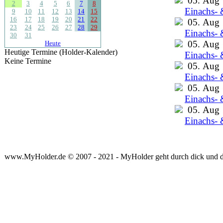
05. Aug
2
3
4
5
6
7
8
Einachs- 
9
10
11
12
13
14
15
16
17
18
19
20
21
22
05. Aug
23
24
25
26
27
28
29
Einachs- 
30
31
05. Aug
Heute
Heutige Termine (Holder-Kalender)
Einachs- 
Keine Termine
05. Aug
Einachs- 
05. Aug
Einachs- 
05. Aug
Einachs- 
www.MyHolder.de © 2007 - 2021 - MyHolder geht durch dick und 