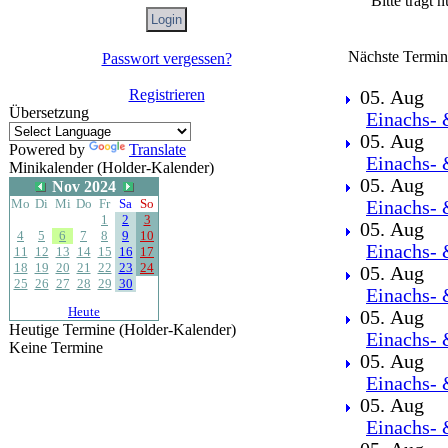
Bitte tragt 
Nächste Termin
Passwort vergessen?
Registrieren
05. Aug
Übersetzung
Einachs- 
05. Aug
Powered by
Translate
Einachs- 
Minikalender (Holder-Kalender)
05. Aug
Nov 2024
Mo
Di
Mi
Do
Fr
Sa
So
Einachs- 
1
2
3
05. Aug
4
5
6
7
8
9
10
Einachs- 
11
12
13
14
15
16
17
18
19
20
21
22
23
24
05. Aug
25
26
27
28
29
30
Einachs- 
Heute
05. Aug
Heutige Termine (Holder-Kalender)
Einachs- 
Keine Termine
05. Aug
Einachs- 
05. Aug
Einachs- 