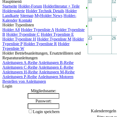
11
12
Hauptmenü
Startseite
Holder-Forum
Holderliteratur + Teile
Holdergalerie
Holder Technik Details
Holder
Landkarte
Sitemap
MyHolder News
Holder-
18
19
Kalender
Kontakt
Holder Typenlisten
Holder A8
Holder Typenliste A
Holder Typenliste
B
Holder Typenliste C
Holder Typenliste E
25
26
Holder Typenliste H
Holder Typenliste M
Holder
Typenliste P
Holder Typenliste R
Holder
Typenliste W
Holder Betriebsanleitungen, Ersatzteillisten und
Reparaturanleitungen
Anleitungen A-Reihe
Anleitungen B-Reihe
Anleitungen C-Reihe
Anleitungen E-Reihe
Anleitungen H-Reihe
Anleitungen M-Reihe
Anleitungen P-Reihe
Anleitungen Motoren
Bestellen von Anleitungen
Login
Mitgliedsname:
Passwort:
Kalenderregeln
Login speichern