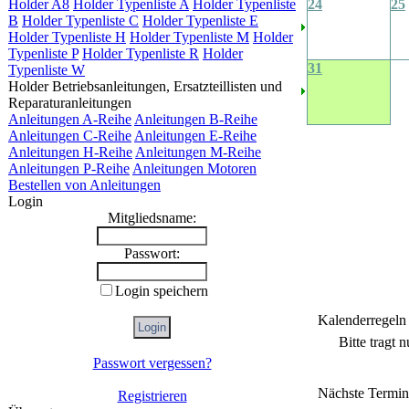
Holder A8
Holder Typenliste A
Holder Typenliste
24
25
B
Holder Typenliste C
Holder Typenliste E
Holder Typenliste H
Holder Typenliste M
Holder
Typenliste P
Holder Typenliste R
Holder
31
Typenliste W
Holder Betriebsanleitungen, Ersatzteillisten und
Reparaturanleitungen
Anleitungen A-Reihe
Anleitungen B-Reihe
Anleitungen C-Reihe
Anleitungen E-Reihe
Anleitungen H-Reihe
Anleitungen M-Reihe
Anleitungen P-Reihe
Anleitungen Motoren
Bestellen von Anleitungen
Login
Mitgliedsname:
Passwort:
Login speichern
Kalenderregeln
Bitte tragt 
Passwort vergessen?
Nächste Termin
Registrieren