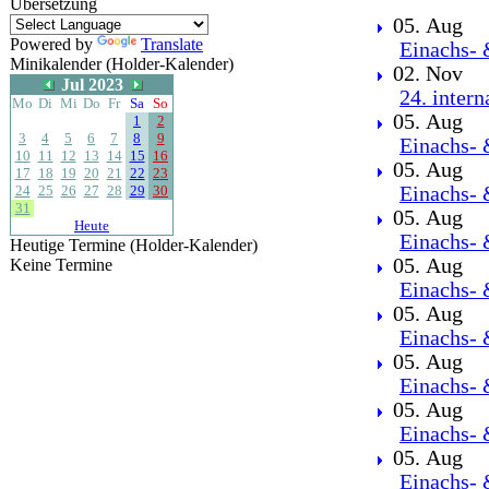
Übersetzung
05. Aug
Powered by
Translate
Einachs- 
Minikalender (Holder-Kalender)
02. Nov
Jul 2023
24. inter
Mo
Di
Mi
Do
Fr
Sa
So
05. Aug
1
2
3
4
5
6
7
8
9
Einachs- 
10
11
12
13
14
15
16
05. Aug
17
18
19
20
21
22
23
24
25
26
27
28
29
30
Einachs- 
31
05. Aug
Heute
Einachs- 
Heutige Termine (Holder-Kalender)
05. Aug
Keine Termine
Einachs- 
05. Aug
Einachs- 
05. Aug
Einachs- 
05. Aug
Einachs- 
05. Aug
Einachs- 