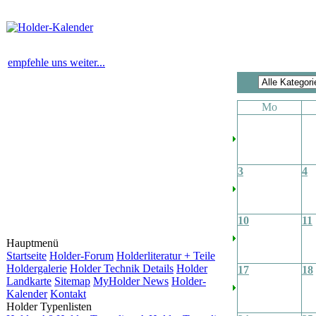
empfehle uns weiter...
Mo
3
4
10
11
Hauptmenü
Startseite
Holder-Forum
Holderliteratur + Teile
Holdergalerie
Holder Technik Details
Holder
17
18
Landkarte
Sitemap
MyHolder News
Holder-
Kalender
Kontakt
Holder Typenlisten