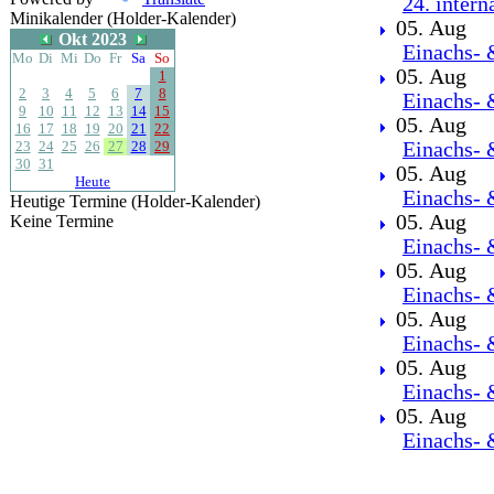
24. intern
Minikalender (Holder-Kalender)
05. Aug
Okt 2023
Einachs- 
Mo
Di
Mi
Do
Fr
Sa
So
05. Aug
1
2
3
4
5
6
7
8
Einachs- 
9
10
11
12
13
14
15
05. Aug
16
17
18
19
20
21
22
23
24
25
26
27
28
29
Einachs- 
30
31
05. Aug
Heute
Einachs- 
Heutige Termine (Holder-Kalender)
05. Aug
Keine Termine
Einachs- 
05. Aug
Einachs- 
05. Aug
Einachs- 
05. Aug
Einachs- 
05. Aug
Einachs- 