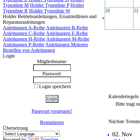
Typenliste M
Holder Typenliste P
Holder
30
31
Typenliste R
Holder Typenliste W
Holder Betriebsanleitungen, Ersatzteillisten und
Reparaturanleitungen
Anleitungen A-Reihe
Anleitungen B-Reihe
Anleitungen C-Reihe
Anleitungen E-Reihe
Anleitungen H-Reihe
Anleitungen M-Reihe
Anleitungen P-Reihe
Anleitungen Motoren
Bestellen von Anleitungen
Login
Mitgliedsname:
Passwort:
Login speichern
Kalenderregeln
Bitte tragt 
Passwort vergessen?
Nächste Termin
Registrieren
Übersetzung
02. Nov
Powered by
Translate