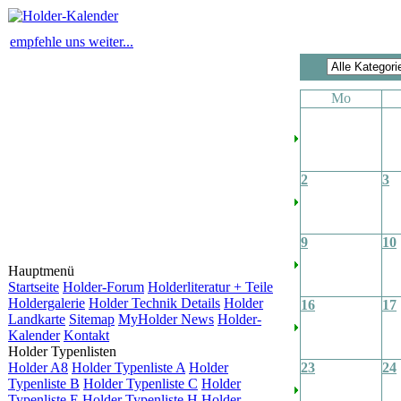
empfehle uns weiter...
Mo
2
3
9
10
Hauptmenü
Startseite
Holder-Forum
Holderliteratur + Teile
Holdergalerie
Holder Technik Details
Holder
16
17
Landkarte
Sitemap
MyHolder News
Holder-
Kalender
Kontakt
Holder Typenlisten
Holder A8
Holder Typenliste A
Holder
23
24
Typenliste B
Holder Typenliste C
Holder
Typenliste E
Holder Typenliste H
Holder