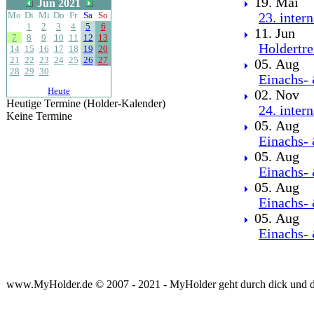
19. Mai
Jun 2021
Mo
Di
Mi
Do
Fr
Sa
So
23. inter
1
2
3
4
5
6
11. Jun
7
8
9
10
11
12
13
Holdertre
14
15
16
17
18
19
20
21
22
23
24
25
26
27
05. Aug
28
29
30
Einachs- 
Heute
02. Nov
Heutige Termine (Holder-Kalender)
24. inter
Keine Termine
05. Aug
Einachs- 
05. Aug
Einachs- 
05. Aug
Einachs- 
05. Aug
Einachs- 
www.MyHolder.de © 2007 - 2021 - MyHolder geht durch dick und 