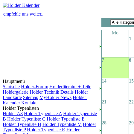
empfehle uns weiter...
Mo
1
7
8
14
15
Hauptmenü
Startseite
Holder-Forum
Holderliteratur + Teile
Holdergalerie
Holder Technik Details
Holder
Landkarte
Sitemap
MyHolder News
Holder-
21
22
Kalender
Kontakt
Holder Typenlisten
Holder A8
Holder Typenliste A
Holder Typenliste
B
Holder Typenliste C
Holder Typenliste E
28
29
Holder Typenliste H
Holder Typenliste M
Holder
Typenliste P
Holder Typenliste R
Holder