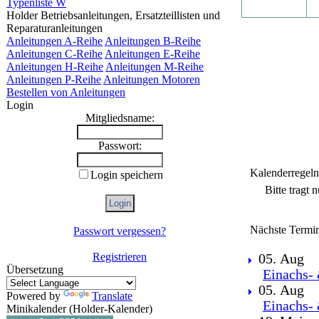
Typenliste W
Holder Betriebsanleitungen, Ersatzteillisten und
Reparaturanleitungen
Anleitungen A-Reihe
Anleitungen B-Reihe
Anleitungen C-Reihe
Anleitungen E-Reihe
Anleitungen H-Reihe
Anleitungen M-Reihe
Anleitungen P-Reihe
Anleitungen Motoren
Bestellen von Anleitungen
Login
Mitgliedsname:
Passwort:
Kalenderregeln
Login speichern
Bitte tragt 
Nächste Termi
Passwort vergessen?
Registrieren
05. Aug
Übersetzung
Einachs- 
05. Aug
Powered by
Translate
Einachs- 
Minikalender (Holder-Kalender)