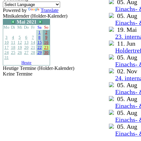
05. Aug
Einachs- 
Powered by
Translate
05. Aug
Minikalender (Holder-Kalender)
Mai 2021
Einachs- 
Mo
Di
Mi
Do
Fr
Sa
So
19. Mai
1
2
23. inter
3
4
5
6
7
8
9
10
11
12
13
14
15
16
11. Jun
17
18
19
20
21
22
23
Holdertre
24
25
26
27
28
29
30
05. Aug
31
Heute
Einachs- 
Heutige Termine (Holder-Kalender)
02. Nov
Keine Termine
24. inter
05. Aug
Einachs- 
05. Aug
Einachs- 
05. Aug
Einachs- 
05. Aug
Einachs- 