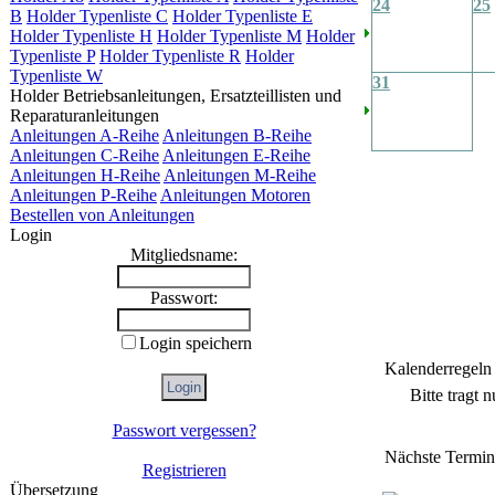
24
25
B
Holder Typenliste C
Holder Typenliste E
Holder Typenliste H
Holder Typenliste M
Holder
Typenliste P
Holder Typenliste R
Holder
Typenliste W
31
Holder Betriebsanleitungen, Ersatzteillisten und
Reparaturanleitungen
Anleitungen A-Reihe
Anleitungen B-Reihe
Anleitungen C-Reihe
Anleitungen E-Reihe
Anleitungen H-Reihe
Anleitungen M-Reihe
Anleitungen P-Reihe
Anleitungen Motoren
Bestellen von Anleitungen
Login
Mitgliedsname:
Passwort:
Login speichern
Kalenderregeln
Bitte tragt 
Passwort vergessen?
Nächste Termin
Registrieren
Übersetzung