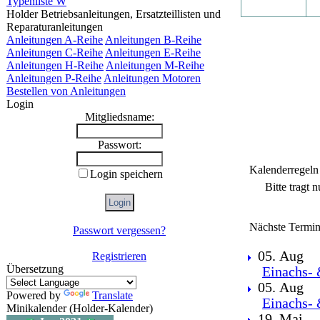
Typenliste W
Holder Betriebsanleitungen, Ersatzteillisten und
Reparaturanleitungen
Anleitungen A-Reihe
Anleitungen B-Reihe
Anleitungen C-Reihe
Anleitungen E-Reihe
Anleitungen H-Reihe
Anleitungen M-Reihe
Anleitungen P-Reihe
Anleitungen Motoren
Bestellen von Anleitungen
Login
Mitgliedsname:
Passwort:
Kalenderregeln
Login speichern
Bitte tragt 
Nächste Termin
Passwort vergessen?
05. Aug
Registrieren
Übersetzung
Einachs- 
05. Aug
Powered by
Translate
Einachs- 
Minikalender (Holder-Kalender)
19. Mai