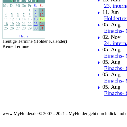
Jan 2021
23. inter
Mo
Di
Mi
Do
Fr
Sa
So
1
2
3
11. Jun
4
5
6
7
8
9
10
Holdertre
11
12
13
14
15
16
17
18
19
20
21
22
23
24
05. Aug
25
26
27
28
29
30
31
Einachs- 
Heute
02. Nov
Heutige Termine (Holder-Kalender)
24. inter
Keine Termine
05. Aug
Einachs- 
05. Aug
Einachs- 
05. Aug
Einachs- 
05. Aug
Einachs- 
www.MyHolder.de © 2007 - 2021 - MyHolder geht durch dick und 