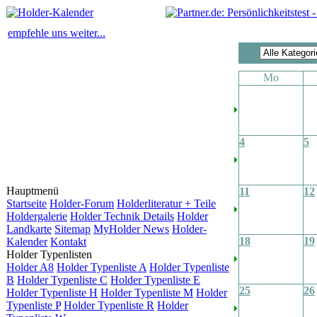
empfehle uns weiter...
Mo
4
5
Hauptmenü
11
12
Startseite
Holder-Forum
Holderliteratur + Teile
Holdergalerie
Holder Technik Details
Holder
Landkarte
Sitemap
MyHolder News
Holder-
18
19
Kalender
Kontakt
Holder Typenlisten
Holder A8
Holder Typenliste A
Holder Typenliste
B
Holder Typenliste C
Holder Typenliste E
25
26
Holder Typenliste H
Holder Typenliste M
Holder
Typenliste P
Holder Typenliste R
Holder