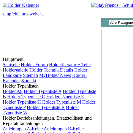
empfehle uns weiter...
Hauptmenü
Startseite
Holder-Forum
Holderliteratur + Teile
Holdergalerie
Holder Technik Details
Holder
Landkarte
Sitemap
MyHolder News
Holder-
Kalender
Kontakt
Holder Typenlisten
Holder A8
Holder Typenliste A
Holder Typenliste
B
Holder Typenliste C
Holder Typenliste E
Holder Typenliste H
Holder Typenliste M
Holder
Typenliste P
Holder Typenliste R
Holder
Typenliste W
Holder Betriebsanleitungen, Ersatzteillisten und
Reparaturanleitungen
Anleitungen A-Reihe
Anleitungen B-Reihe