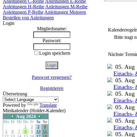
Anleitungen C-Reihe
Anleitungen E-Reihe
Anleitungen H-Reihe
Anleitungen M-Reihe
Anleitungen P-Reihe
Anleitungen Motoren
Bestellen von Anleitungen
Login
Mitgliedsname:
Kalenderregel
Bitte tragt
Passwort:
Login speichern
Nächste Termi
05. Aug
Einachs- 
Passwort vergessen?
05. Aug
Einachs- 
Registrieren
05. Aug
Übersetzung
Einachs- 
Powered by
Translate
05. Aug
Minikalender (Holder-Kalender)
Einachs- 
Aug 2024
05. Aug
Mo
Di
Mi
Do
Fr
Sa
So
1
2
3
4
Einachs- 
5
6
7
8
9
10
11
05. Aug
12
13
14
15
16
17
18