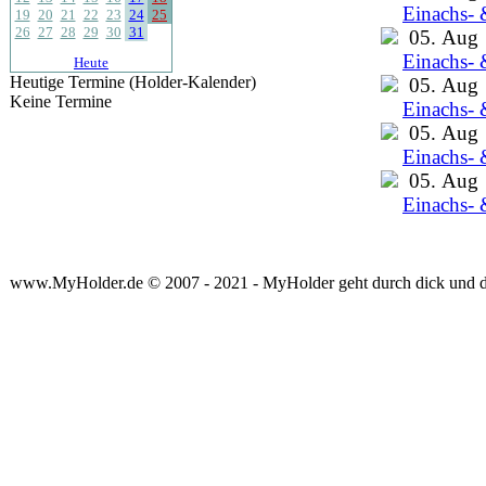
Einachs- 
19
20
21
22
23
24
25
26
27
28
29
30
31
05. Aug
Einachs- 
Heute
Heutige Termine (Holder-Kalender)
05. Aug
Keine Termine
Einachs- 
05. Aug
Einachs- 
05. Aug
Einachs- 
www.MyHolder.de © 2007 - 2021 - MyHolder geht durch dick und 