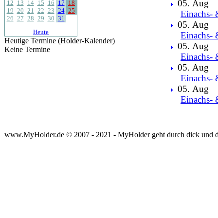
05. Aug
12
13
14
15
16
17
18
19
20
21
22
23
24
25
Einachs- 
26
27
28
29
30
31
05. Aug
Heute
Einachs- 
Heutige Termine (Holder-Kalender)
05. Aug
Keine Termine
Einachs- 
05. Aug
Einachs- 
05. Aug
Einachs- 
www.MyHolder.de © 2007 - 2021 - MyHolder geht durch dick und 