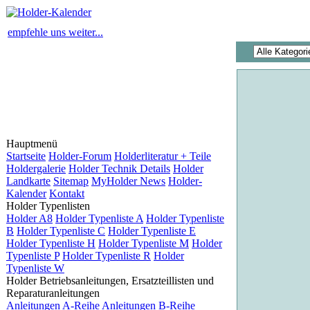
empfehle uns weiter...
Hauptmenü
Startseite
Holder-Forum
Holderliteratur + Teile
Holdergalerie
Holder Technik Details
Holder
Landkarte
Sitemap
MyHolder News
Holder-
Kalender
Kontakt
Holder Typenlisten
Holder A8
Holder Typenliste A
Holder Typenliste
B
Holder Typenliste C
Holder Typenliste E
Holder Typenliste H
Holder Typenliste M
Holder
Typenliste P
Holder Typenliste R
Holder
Typenliste W
Holder Betriebsanleitungen, Ersatzteillisten und
Reparaturanleitungen
Anleitungen A-Reihe
Anleitungen B-Reihe