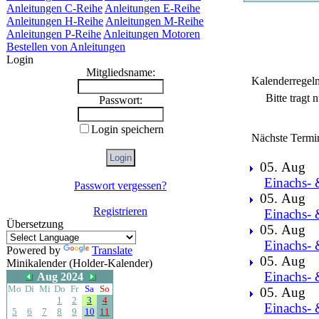
Anleitungen C-Reihe
Anleitungen E-Reihe
Anleitungen H-Reihe
Anleitungen M-Reihe
Anleitungen P-Reihe
Anleitungen Motoren
Bestellen von Anleitungen
Login
Mitgliedsname:
Kalenderregel
Bitte tragt
Passwort:
Login speichern
Nächste Termi
05. Aug
Einachs- 
Passwort vergessen?
05. Aug
Registrieren
Einachs- 
Übersetzung
05. Aug
Einachs- 
Powered by
Translate
05. Aug
Minikalender (Holder-Kalender)
Einachs- 
Aug 2024
Mo
Di
Mi
Do
Fr
Sa
So
05. Aug
1
2
3
4
Einachs- 
5
6
7
8
9
10
11