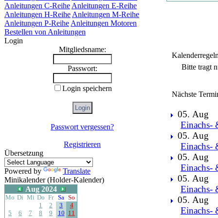
Anleitungen C-Reihe
Anleitungen E-Reihe
Anleitungen H-Reihe
Anleitungen M-Reihe
Anleitungen P-Reihe
Anleitungen Motoren
Bestellen von Anleitungen
Login
Mitgliedsname:
Kalenderregel
Bitte tragt
Passwort:
Login speichern
Nächste Termi
05. Aug
Einachs- 
Passwort vergessen?
05. Aug
Registrieren
Einachs- 
Übersetzung
05. Aug
Einachs- 
Powered by
Translate
05. Aug
Minikalender (Holder-Kalender)
Einachs- 
Aug 2024
Mo
Di
Mi
Do
Fr
Sa
So
05. Aug
1
2
3
4
Einachs- 
5
6
7
8
9
10
11