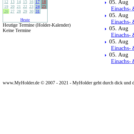
05. Aug
12
13
14
15
16
17
18
19
20
21
22
23
24
25
Einachs- 
26
27
28
29
30
31
05. Aug
Heute
Einachs- 
Heutige Termine (Holder-Kalender)
05. Aug
Keine Termine
Einachs- 
05. Aug
Einachs- 
05. Aug
Einachs- 
www.MyHolder.de © 2007 - 2021 - MyHolder geht durch dick und 