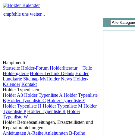
empfehle uns weiter...
Hauptmenü
Startseite
Holder-Forum
Holderliteratur + Teile
Holdergalerie
Holder Technik Details
Holder
Landkarte
Sitemap
MyHolder News
Holder-
Kalender
Kontakt
Holder Typenlisten
Holder A8
Holder Typenliste A
Holder Typenliste
B
Holder Typenliste C
Holder Typenliste E
Holder Typenliste H
Holder Typenliste M
Holder
Typenliste P
Holder Typenliste R
Holder
Typenliste W
Holder Betriebsanleitungen, Ersatzteillisten und
Reparaturanleitungen
Anleitungen A-Reihe
Anleitungen B-Reihe