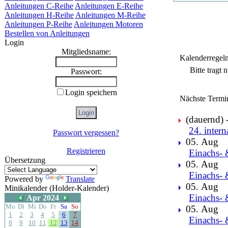
Anleitungen C-Reihe
Anleitungen E-Reihe
Anleitungen H-Reihe
Anleitungen M-Reihe
Anleitungen P-Reihe
Anleitungen Motoren
Bestellen von Anleitungen
Login
Mitgliedsname:
Kalenderregel
Bitte tragt
Passwort:
Login speichern
Nächste Termi
(dauernd) -
24. intern
Passwort vergessen?
05. Aug
Registrieren
Einachs- 
Übersetzung
05. Aug
Einachs- 
Powered by
Translate
05. Aug
Minikalender (Holder-Kalender)
Einachs- 
Apr 2024
Mo
Di
Mi
Do
Fr
Sa
So
05. Aug
1
2
3
4
5
6
7
Einachs- 
8
9
10
11
12
13
14