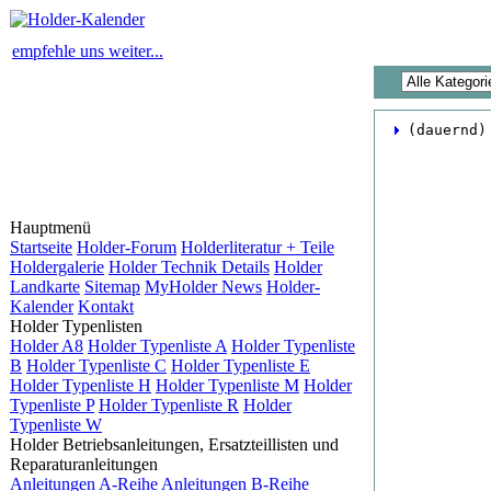
empfehle uns weiter...
 (dauernd)
Hauptmenü
Startseite
Holder-Forum
Holderliteratur + Teile
Holdergalerie
Holder Technik Details
Holder
Landkarte
Sitemap
MyHolder News
Holder-
Kalender
Kontakt
Holder Typenlisten
Holder A8
Holder Typenliste A
Holder Typenliste
B
Holder Typenliste C
Holder Typenliste E
Holder Typenliste H
Holder Typenliste M
Holder
Typenliste P
Holder Typenliste R
Holder
Typenliste W
Holder Betriebsanleitungen, Ersatzteillisten und
Reparaturanleitungen
Anleitungen A-Reihe
Anleitungen B-Reihe