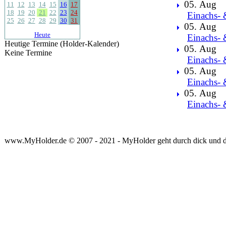
05. Aug
11
12
13
14
15
16
17
18
19
20
21
22
23
24
Einachs- 
25
26
27
28
29
30
31
05. Aug
Heute
Einachs- 
Heutige Termine (Holder-Kalender)
05. Aug
Keine Termine
Einachs- 
05. Aug
Einachs- 
05. Aug
Einachs- 
www.MyHolder.de © 2007 - 2021 - MyHolder geht durch dick und 