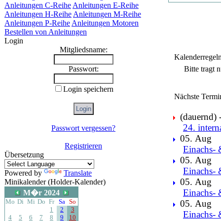
Anleitungen C-Reihe
Anleitungen E-Reihe
Anleitungen H-Reihe
Anleitungen M-Reihe
Anleitungen P-Reihe
Anleitungen Motoren
Bestellen von Anleitungen
Login
Mitgliedsname:
Kalenderregel
Bitte tragt
Passwort:
Login speichern
Nächste Termi
(dauernd) -
24. intern
Passwort vergessen?
05. Aug
Registrieren
Einachs- 
Übersetzung
05. Aug
Einachs- 
Powered by
Translate
05. Aug
Minikalender (Holder-Kalender)
Einachs- 
M�r 2024
Mo
Di
Mi
Do
Fr
Sa
So
05. Aug
1
2
3
Einachs- 
4
5
6
7
8
9
10