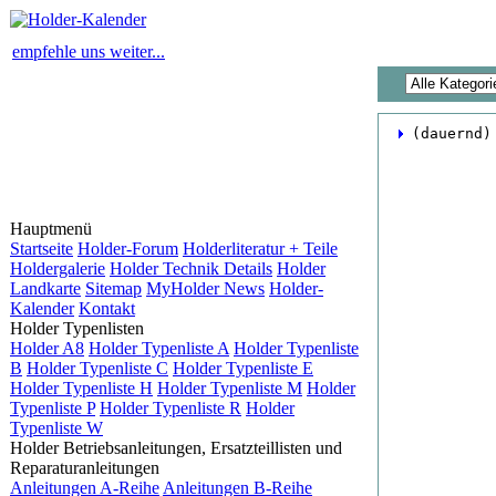
empfehle uns weiter...
 (dauernd)
Hauptmenü
Startseite
Holder-Forum
Holderliteratur + Teile
Holdergalerie
Holder Technik Details
Holder
Landkarte
Sitemap
MyHolder News
Holder-
Kalender
Kontakt
Holder Typenlisten
Holder A8
Holder Typenliste A
Holder Typenliste
B
Holder Typenliste C
Holder Typenliste E
Holder Typenliste H
Holder Typenliste M
Holder
Typenliste P
Holder Typenliste R
Holder
Typenliste W
Holder Betriebsanleitungen, Ersatzteillisten und
Reparaturanleitungen
Anleitungen A-Reihe
Anleitungen B-Reihe