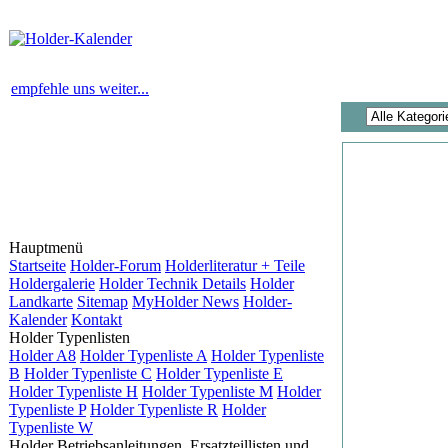
empfehle uns weiter...
Hauptmenü
Startseite
Holder-Forum
Holderliteratur + Teile
Holdergalerie
Holder Technik Details
Holder
Landkarte
Sitemap
MyHolder News
Holder-
Kalender
Kontakt
Holder Typenlisten
Holder A8
Holder Typenliste A
Holder Typenliste
B
Holder Typenliste C
Holder Typenliste E
Holder Typenliste H
Holder Typenliste M
Holder
Typenliste P
Holder Typenliste R
Holder
Typenliste W
Holder Betriebsanleitungen, Ersatzteillisten und