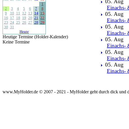
05. Aug
1
Einachs- 
2
3
4
5
6
7
8
9
10
11
12
13
14
15
05. Aug
16
17
18
19
20
21
22
Einachs- 
23
24
25
26
27
28
29
05. Aug
30
31
Heute
Einachs- 
Heutige Termine (Holder-Kalender)
05. Aug
Keine Termine
Einachs- 
05. Aug
Einachs- 
05. Aug
Einachs- 
www.MyHolder.de © 2007 - 2021 - MyHolder geht durch dick und 