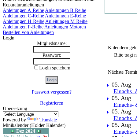
Reparaturanleitungen
Anleitungen A-Reihe
Anleitungen B-Reihe
Anleitungen C-Reihe
Anleitungen E-Reihe
Anleitungen H-Reihe
Anleitungen M-Reihe
Anleitungen P-Reihe
Anleitungen Motoren
Bestellen von Anleitungen
Login
Mitgliedsname:
Kalenderregel
Bitte tragt
Passwort:
Login speichern
Nächste Termi
05. Aug
Einachs- 
Passwort vergessen?
05. Aug
Registrieren
Einachs- 
Übersetzung
05. Aug
Einachs- 
Powered by
Translate
05. Aug
Minikalender (Holder-Kalender)
Dez 2024
Einachs- 
Mo
Di
Mi
Do
Fr
Sa
So