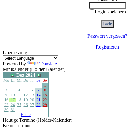
Login speichern
Passwort vergessen?
Registrieren
Übersetzung
Powered by
Translate
Minikalender (Holder-Kalender)
Dez 2024
Mo
Di
Mi
Do
Fr
Sa
So
1
2
3
4
5
6
7
8
9
10
11
12
13
14
15
16
17
18
19
20
21
22
23
24
25
26
27
28
29
30
31
Heute
Heutige Termine (Holder-Kalender)
Keine Termine