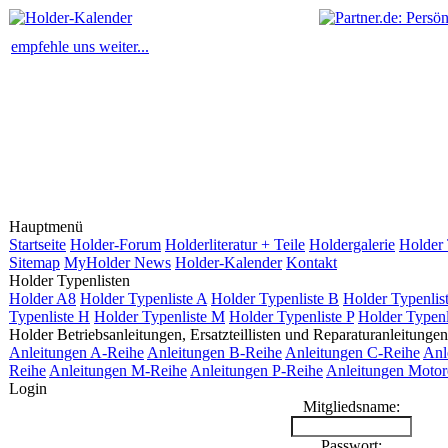
empfehle uns weiter...
Hauptmenü
Startseite
Holder-Forum
Holderliteratur + Teile
Holdergalerie
Holder 
Sitemap
MyHolder News
Holder-Kalender
Kontakt
Holder Typenlisten
Holder A8
Holder Typenliste A
Holder Typenliste B
Holder Typenlis
Typenliste H
Holder Typenliste M
Holder Typenliste P
Holder Typenl
Holder Betriebsanleitungen, Ersatzteillisten und Reparaturanleitungen
Anleitungen A-Reihe
Anleitungen B-Reihe
Anleitungen C-Reihe
Anl
Reihe
Anleitungen M-Reihe
Anleitungen P-Reihe
Anleitungen Motor
Login
Mitgliedsname:
Passwort: