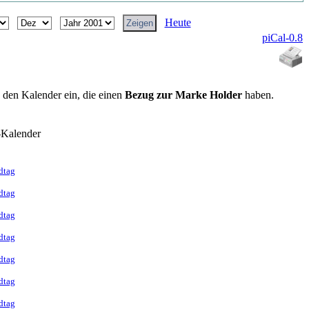
Heute
piCal-0.8
n den Kalender ein, die einen
Bezug zur Marke Holder
haben.
-Kalender
dtag
dtag
dtag
dtag
dtag
dtag
dtag