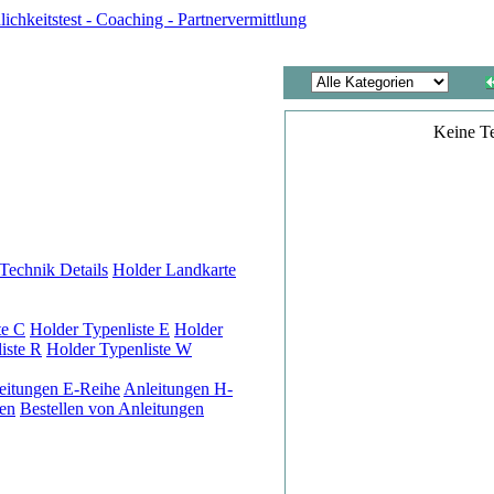
Keine T
Technik Details
Holder Landkarte
te C
Holder Typenliste E
Holder
iste R
Holder Typenliste W
eitungen E-Reihe
Anleitungen H-
en
Bestellen von Anleitungen