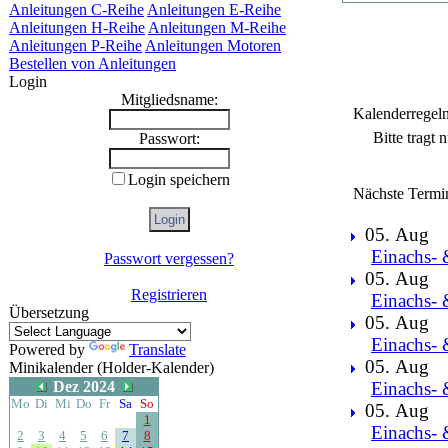
Anleitungen C-Reihe
Anleitungen E-Reihe
Anleitungen H-Reihe
Anleitungen M-Reihe
Anleitungen P-Reihe
Anleitungen Motoren
Bestellen von Anleitungen
Login
Mitgliedsname:
Kalenderregel
Bitte tragt
Passwort:
Login speichern
Nächste Termi
05. Aug
Einachs- 
Passwort vergessen?
05. Aug
Registrieren
Einachs- 
Übersetzung
05. Aug
Einachs- 
Powered by
Translate
05. Aug
Minikalender (Holder-Kalender)
Dez 2024
Einachs- 
Mo
Di
Mi
Do
Fr
Sa
So
05. Aug
1
Einachs- 
2
3
4
5
6
7
8