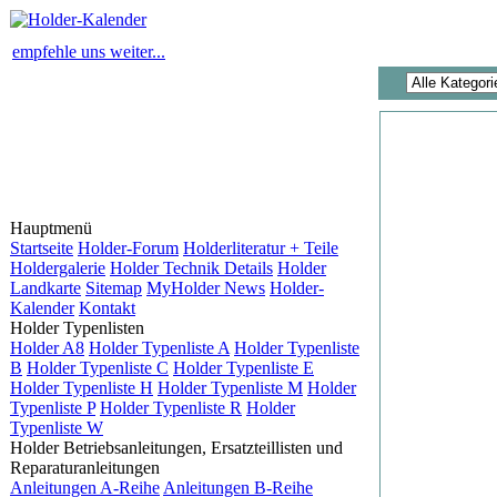
empfehle uns weiter...
Hauptmenü
Startseite
Holder-Forum
Holderliteratur + Teile
Holdergalerie
Holder Technik Details
Holder
Landkarte
Sitemap
MyHolder News
Holder-
Kalender
Kontakt
Holder Typenlisten
Holder A8
Holder Typenliste A
Holder Typenliste
B
Holder Typenliste C
Holder Typenliste E
Holder Typenliste H
Holder Typenliste M
Holder
Typenliste P
Holder Typenliste R
Holder
Typenliste W
Holder Betriebsanleitungen, Ersatzteillisten und
Reparaturanleitungen
Anleitungen A-Reihe
Anleitungen B-Reihe