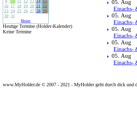
9
10
11
12
13
14
15
05. Aug
16
17
18
19
20
21
22
Einachs- 
23
24
25
26
27
28
29
05. Aug
30
31
Heute
Einachs- 
Heutige Termine (Holder-Kalender)
05. Aug
Keine Termine
Einachs- 
05. Aug
Einachs- 
05. Aug
Einachs- 
www.MyHolder.de © 2007 - 2021 - MyHolder geht durch dick und 