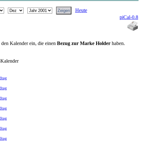
Heute
piCal-0.8
n den Kalender ein, die einen
Bezug zur Marke Holder
haben.
-Kalender
dtag
dtag
dtag
dtag
dtag
dtag
dtag