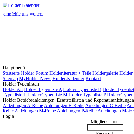
empfehle uns weiter...
Hauptmenü
Startseite
Holder-Forum
Holderliteratur + Teile
Holdergalerie
Holder 
Sitemap
MyHolder News
Holder-Kalender
Kontakt
Holder Typenlisten
Holder A8
Holder Typenliste A
Holder Typenliste B
Holder Typenlis
Typenliste H
Holder Typenliste M
Holder Typenliste P
Holder Typenl
Holder Betriebsanleitungen, Ersatzteillisten und Reparaturanleitungen
Anleitungen A-Reihe
Anleitungen B-Reihe
Anleitungen C-Reihe
Anl
Reihe
Anleitungen M-Reihe
Anleitungen P-Reihe
Anleitungen Motor
Login
Mitgliedsname:
Passwort: