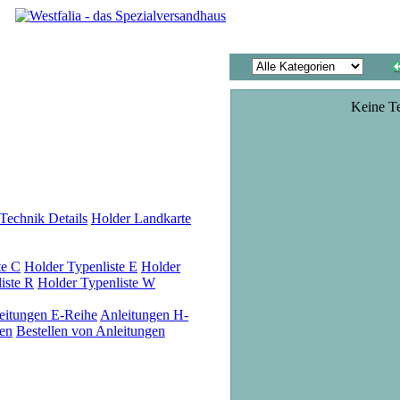
Keine T
Technik Details
Holder Landkarte
te C
Holder Typenliste E
Holder
iste R
Holder Typenliste W
eitungen E-Reihe
Anleitungen H-
en
Bestellen von Anleitungen