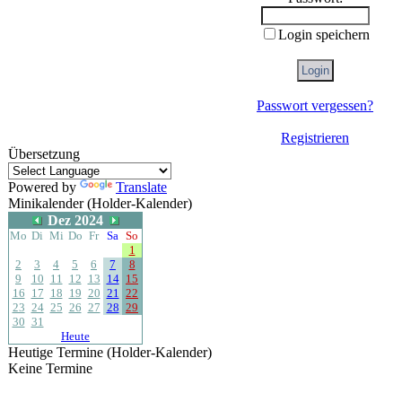
Login speichern
Passwort vergessen?
Registrieren
Übersetzung
Powered by
Translate
Minikalender (Holder-Kalender)
Dez 2024
Mo
Di
Mi
Do
Fr
Sa
So
1
2
3
4
5
6
7
8
9
10
11
12
13
14
15
16
17
18
19
20
21
22
23
24
25
26
27
28
29
30
31
Heute
Heutige Termine (Holder-Kalender)
Keine Termine