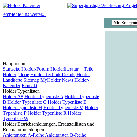
empfehle uns weiter...
Hauptmenü
Startseite
Holder-Forum
Holderliteratur + Teile
Holdergalerie
Holder Technik Details
Holder
Landkarte
Sitemap
MyHolder News
Holder-
Kalender
Kontakt
Holder Typenlisten
Holder A8
Holder Typenliste A
Holder Typenliste
B
Holder Typenliste C
Holder Typenliste E
Holder Typenliste H
Holder Typenliste M
Holder
Typenliste P
Holder Typenliste R
Holder
Typenliste W
Holder Betriebsanleitungen, Ersatzteillisten und
Reparaturanleitungen
Anleitungen A-Reihe
Anleitungen B-Reihe