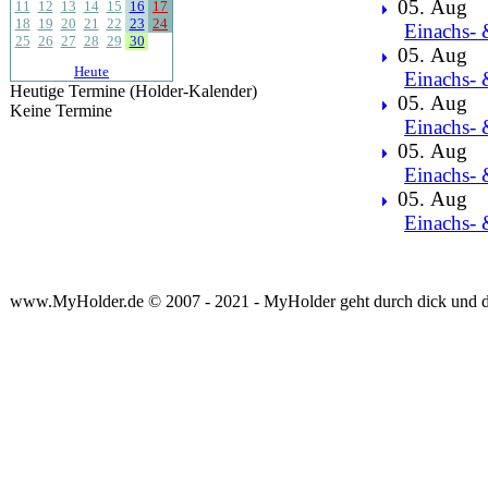
05. Aug
11
12
13
14
15
16
17
18
19
20
21
22
23
24
Einachs- 
25
26
27
28
29
30
05. Aug
Heute
Einachs- 
Heutige Termine (Holder-Kalender)
05. Aug
Keine Termine
Einachs- 
05. Aug
Einachs- 
05. Aug
Einachs- 
www.MyHolder.de © 2007 - 2021 - MyHolder geht durch dick und 