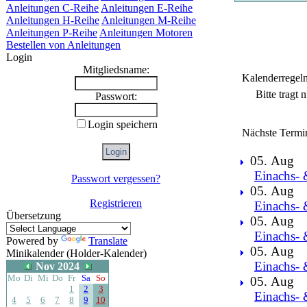
Anleitungen C-Reihe
Anleitungen E-Reihe
Anleitungen H-Reihe
Anleitungen M-Reihe
Anleitungen P-Reihe
Anleitungen Motoren
Bestellen von Anleitungen
Login
Mitgliedsname:
Kalenderregel
Bitte tragt
Passwort:
Login speichern
Nächste Termi
05. Aug
Einachs- 
Passwort vergessen?
05. Aug
Registrieren
Einachs- 
Übersetzung
05. Aug
Einachs- 
Powered by
Translate
05. Aug
Minikalender (Holder-Kalender)
Einachs- 
Nov 2024
Mo
Di
Mi
Do
Fr
Sa
So
05. Aug
1
2
3
Einachs- 
4
5
6
7
8
9
10