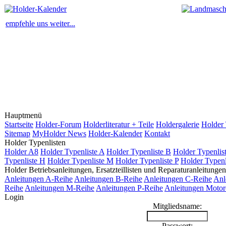
empfehle uns weiter...
Hauptmenü
Startseite
Holder-Forum
Holderliteratur + Teile
Holdergalerie
Holder 
Sitemap
MyHolder News
Holder-Kalender
Kontakt
Holder Typenlisten
Holder A8
Holder Typenliste A
Holder Typenliste B
Holder Typenlis
Typenliste H
Holder Typenliste M
Holder Typenliste P
Holder Typenl
Holder Betriebsanleitungen, Ersatzteillisten und Reparaturanleitungen
Anleitungen A-Reihe
Anleitungen B-Reihe
Anleitungen C-Reihe
Anl
Reihe
Anleitungen M-Reihe
Anleitungen P-Reihe
Anleitungen Motor
Login
Mitgliedsname:
Passwort: