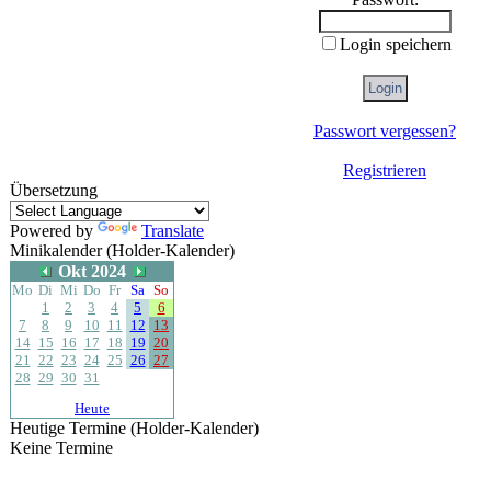
Login speichern
Passwort vergessen?
Registrieren
Übersetzung
Powered by
Translate
Minikalender (Holder-Kalender)
Okt 2024
Mo
Di
Mi
Do
Fr
Sa
So
1
2
3
4
5
6
7
8
9
10
11
12
13
14
15
16
17
18
19
20
21
22
23
24
25
26
27
28
29
30
31
Heute
Heutige Termine (Holder-Kalender)
Keine Termine