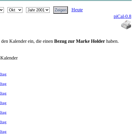
Heute
piCal-0.8
n den Kalender ein, die einen
Bezug zur Marke Holder
haben.
-Kalender
dtag
dtag
dtag
dtag
dtag
dtag
dtag