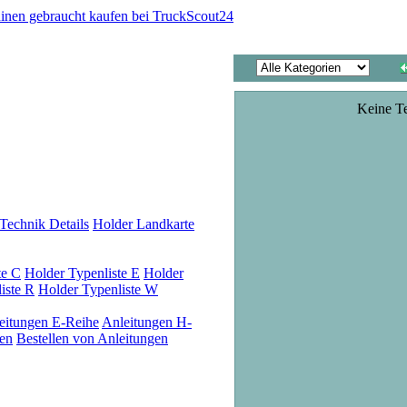
Keine T
Technik Details
Holder Landkarte
te C
Holder Typenliste E
Holder
iste R
Holder Typenliste W
eitungen E-Reihe
Anleitungen H-
en
Bestellen von Anleitungen