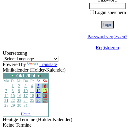
Login speichern
Passwort vergessen?
Registrieren
Übersetzung
Powered by
Translate
Minikalender (Holder-Kalender)
Okt 2024
Mo
Di
Mi
Do
Fr
Sa
So
1
2
3
4
5
6
7
8
9
10
11
12
13
14
15
16
17
18
19
20
21
22
23
24
25
26
27
28
29
30
31
Heute
Heutige Termine (Holder-Kalender)
Keine Termine