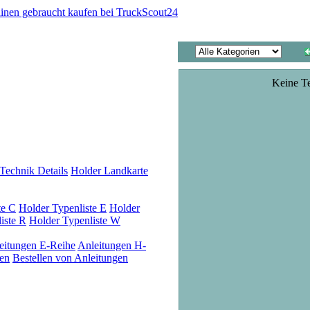
Keine T
Technik Details
Holder Landkarte
te C
Holder Typenliste E
Holder
iste R
Holder Typenliste W
eitungen E-Reihe
Anleitungen H-
en
Bestellen von Anleitungen