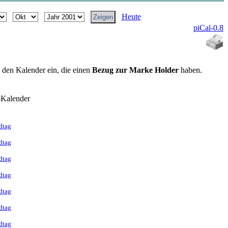
Heute
piCal-0.8
n den Kalender ein, die einen
Bezug zur Marke Holder
haben.
-Kalender
dtag
dtag
dtag
dtag
dtag
dtag
dtag