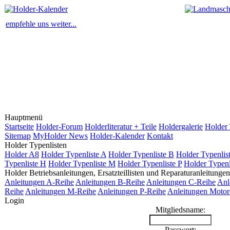
empfehle uns weiter...
Hauptmenü
Startseite
Holder-Forum
Holderliteratur + Teile
Holdergalerie
Holder 
Sitemap
MyHolder News
Holder-Kalender
Kontakt
Holder Typenlisten
Holder A8
Holder Typenliste A
Holder Typenliste B
Holder Typenlis
Typenliste H
Holder Typenliste M
Holder Typenliste P
Holder Typenl
Holder Betriebsanleitungen, Ersatzteillisten und Reparaturanleitungen
Anleitungen A-Reihe
Anleitungen B-Reihe
Anleitungen C-Reihe
Anl
Reihe
Anleitungen M-Reihe
Anleitungen P-Reihe
Anleitungen Motor
Login
Mitgliedsname:
Passwort: