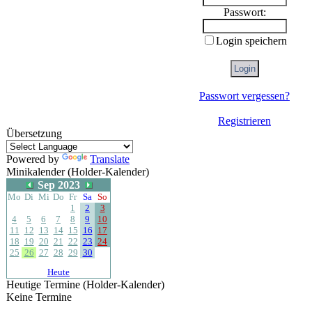
Passwort:
Login speichern
Passwort vergessen?
Registrieren
Übersetzung
Powered by
Translate
Minikalender (Holder-Kalender)
Sep 2023
Mo
Di
Mi
Do
Fr
Sa
So
1
2
3
4
5
6
7
8
9
10
11
12
13
14
15
16
17
18
19
20
21
22
23
24
25
26
27
28
29
30
Heute
Heutige Termine (Holder-Kalender)
Keine Termine