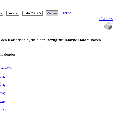
Heute
piCal-0.8
n den Kalender ein, die einen
Bezug zur Marke Holder
haben.
-Kalender
ffen 2024
dtag
dtag
dtag
dtag
dtag