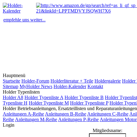
empfehle uns weiter...
Hauptmenü
Startseite
Holder-Forum
Holderliteratur + Teile
Holdergalerie
Holder 
Sitemap
MyHolder News
Holder-Kalender
Kontakt
Holder Typenlisten
Holder A8
Holder Typenliste A
Holder Typenliste B
Holder Typenlis
Typenliste H
Holder Typenliste M
Holder Typenliste P
Holder Typenl
Holder Betriebsanleitungen, Ersatzteillisten und Reparaturanleitungen
Anleitungen A-Reihe
Anleitungen B-Reihe
Anleitungen C-Reihe
Anl
Reihe
Anleitungen M-Reihe
Anleitungen P-Reihe
Anleitungen Motor
Login
Mitgliedsname: