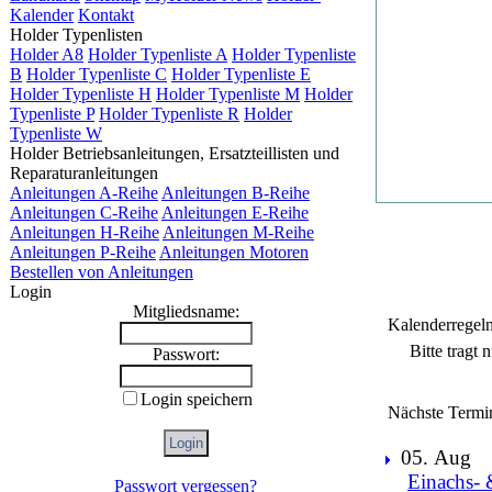
Kalender
Kontakt
Holder Typenlisten
Holder A8
Holder Typenliste A
Holder Typenliste
B
Holder Typenliste C
Holder Typenliste E
Holder Typenliste H
Holder Typenliste M
Holder
Typenliste P
Holder Typenliste R
Holder
Typenliste W
Holder Betriebsanleitungen, Ersatzteillisten und
Reparaturanleitungen
Anleitungen A-Reihe
Anleitungen B-Reihe
Anleitungen C-Reihe
Anleitungen E-Reihe
Anleitungen H-Reihe
Anleitungen M-Reihe
Anleitungen P-Reihe
Anleitungen Motoren
Bestellen von Anleitungen
Login
Mitgliedsname:
Kalenderregel
Bitte tragt
Passwort:
Login speichern
Nächste Termi
05. Aug
Einachs- 
Passwort vergessen?