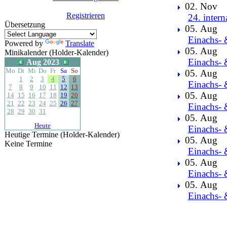
02. Nov
Registrieren
24. intern
Übersetzung
05. Aug
Einachs- 
Powered by
Translate
05. Aug
Minikalender (Holder-Kalender)
Einachs- 
Aug 2023
Mo
Di
Mi
Do
Fr
Sa
So
05. Aug
1
2
3
4
5
6
Einachs- 
7
8
9
10
11
12
13
05. Aug
14
15
16
17
18
19
20
21
22
23
24
25
26
27
Einachs- 
28
29
30
31
05. Aug
Heute
Einachs- 
Heutige Termine (Holder-Kalender)
05. Aug
Keine Termine
Einachs- 
05. Aug
Einachs- 
05. Aug
Einachs- 