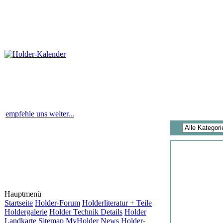
empfehle uns weiter...
Hauptmenü
Startseite
Holder-Forum
Holderliteratur + Teile
Holdergalerie
Holder Technik Details
Holder
Landkarte
Sitemap
MyHolder News
Holder-