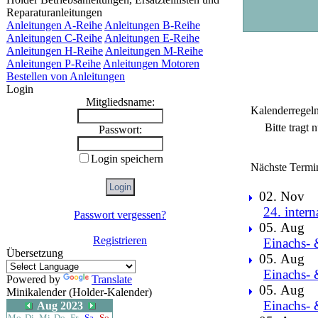
Reparaturanleitungen
Anleitungen A-Reihe
Anleitungen B-Reihe
Anleitungen C-Reihe
Anleitungen E-Reihe
Anleitungen H-Reihe
Anleitungen M-Reihe
Anleitungen P-Reihe
Anleitungen Motoren
Bestellen von Anleitungen
Login
Mitgliedsname:
Kalenderregel
Bitte tragt
Passwort:
Login speichern
Nächste Termi
02. Nov
24. intern
Passwort vergessen?
05. Aug
Registrieren
Einachs- 
Übersetzung
05. Aug
Einachs- 
Powered by
Translate
05. Aug
Minikalender (Holder-Kalender)
Einachs- 
Aug 2023
Mo
Di
Mi
Do
Fr
Sa
So