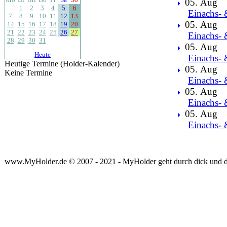
05. Aug
1
2
3
4
5
6
Einachs- 
7
8
9
10
11
12
13
05. Aug
14
15
16
17
18
19
20
21
22
23
24
25
26
27
Einachs- 
28
29
30
31
05. Aug
Heute
Einachs- 
Heutige Termine (Holder-Kalender)
05. Aug
Keine Termine
Einachs- 
05. Aug
Einachs- 
05. Aug
Einachs- 
www.MyHolder.de © 2007 - 2021 - MyHolder geht durch dick und 