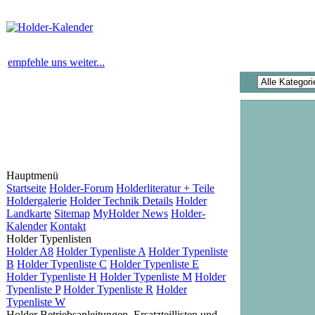
empfehle uns weiter...
Hauptmenü
Startseite
Holder-Forum
Holderliteratur + Teile
Holdergalerie
Holder Technik Details
Holder
Landkarte
Sitemap
MyHolder News
Holder-
Kalender
Kontakt
Holder Typenlisten
Holder A8
Holder Typenliste A
Holder Typenliste
B
Holder Typenliste C
Holder Typenliste E
Holder Typenliste H
Holder Typenliste M
Holder
Typenliste P
Holder Typenliste R
Holder
Typenliste W
Holder Betriebsanleitungen, Ersatzteillisten und