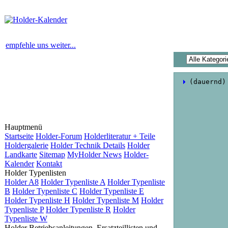
empfehle uns weiter...
 (dauernd)
Hauptmenü
Startseite
Holder-Forum
Holderliteratur + Teile
Holdergalerie
Holder Technik Details
Holder
Landkarte
Sitemap
MyHolder News
Holder-
Kalender
Kontakt
Holder Typenlisten
Holder A8
Holder Typenliste A
Holder Typenliste
B
Holder Typenliste C
Holder Typenliste E
Holder Typenliste H
Holder Typenliste M
Holder
Typenliste P
Holder Typenliste R
Holder
Typenliste W
Holder Betriebsanleitungen, Ersatzteillisten und