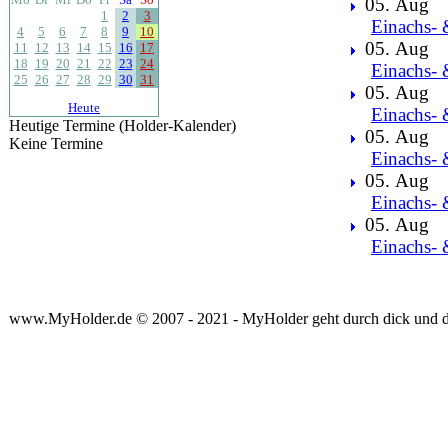
05. Aug
1
2
3
Einachs- 
4
5
6
7
8
9
10
05. Aug
11
12
13
14
15
16
17
18
19
20
21
22
23
24
Einachs- 
25
26
27
28
29
30
31
05. Aug
Heute
Einachs- 
Heutige Termine (Holder-Kalender)
05. Aug
Keine Termine
Einachs- 
05. Aug
Einachs- 
05. Aug
Einachs- 
www.MyHolder.de © 2007 - 2021 - MyHolder geht durch dick und 