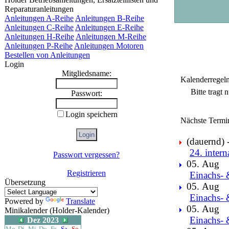
Reparaturanleitungen
Anleitungen A-Reihe
Anleitungen B-Reihe
Anleitungen C-Reihe
Anleitungen E-Reihe
Anleitungen H-Reihe
Anleitungen M-Reihe
Anleitungen P-Reihe
Anleitungen Motoren
Bestellen von Anleitungen
Login
Mitgliedsname:
Kalenderregel
Bitte tragt
Passwort:
Login speichern
Nächste Termi
(dauernd) -
24. intern
Passwort vergessen?
05. Aug
Registrieren
Einachs- 
Übersetzung
05. Aug
Einachs- 
Powered by
Translate
05. Aug
Minikalender (Holder-Kalender)
Einachs- 
Dez 2023
Mo
Di
Mi
Do
Fr
Sa
So