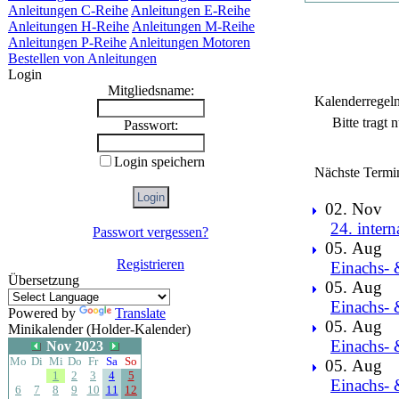
Anleitungen C-Reihe
Anleitungen E-Reihe
Anleitungen H-Reihe
Anleitungen M-Reihe
Anleitungen P-Reihe
Anleitungen Motoren
Bestellen von Anleitungen
Login
Mitgliedsname:
Kalenderregel
Bitte tragt
Passwort:
Login speichern
Nächste Termi
02. Nov
24. intern
Passwort vergessen?
05. Aug
Registrieren
Einachs- 
Übersetzung
05. Aug
Einachs- 
Powered by
Translate
05. Aug
Minikalender (Holder-Kalender)
Einachs- 
Nov 2023
Mo
Di
Mi
Do
Fr
Sa
So
05. Aug
1
2
3
4
5
Einachs- 
6
7
8
9
10
11
12