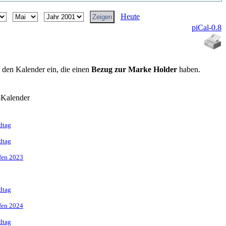
Heute
piCal-0.8
n den Kalender ein, die einen
Bezug zur Marke Holder
haben.
-Kalender
dtag
dtag
ffen 2023
dtag
ffen 2024
dtag