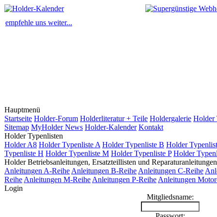
empfehle uns weiter...
Hauptmenü
Startseite
Holder-Forum
Holderliteratur + Teile
Holdergalerie
Holder 
Sitemap
MyHolder News
Holder-Kalender
Kontakt
Holder Typenlisten
Holder A8
Holder Typenliste A
Holder Typenliste B
Holder Typenlis
Typenliste H
Holder Typenliste M
Holder Typenliste P
Holder Typenl
Holder Betriebsanleitungen, Ersatzteillisten und Reparaturanleitungen
Anleitungen A-Reihe
Anleitungen B-Reihe
Anleitungen C-Reihe
Anl
Reihe
Anleitungen M-Reihe
Anleitungen P-Reihe
Anleitungen Motor
Login
Mitgliedsname:
Passwort: