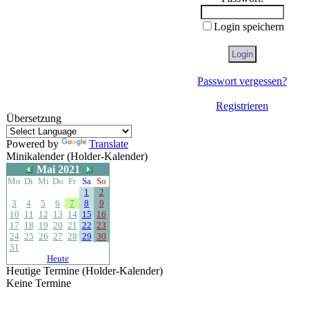
Login speichern
Passwort vergessen?
Registrieren
Übersetzung
Powered by
Translate
Minikalender (Holder-Kalender)
Mai 2021
Mo
Di
Mi
Do
Fr
Sa
So
1
2
3
4
5
6
7
8
9
10
11
12
13
14
15
16
17
18
19
20
21
22
23
24
25
26
27
28
29
30
31
Heute
Heutige Termine (Holder-Kalender)
Keine Termine