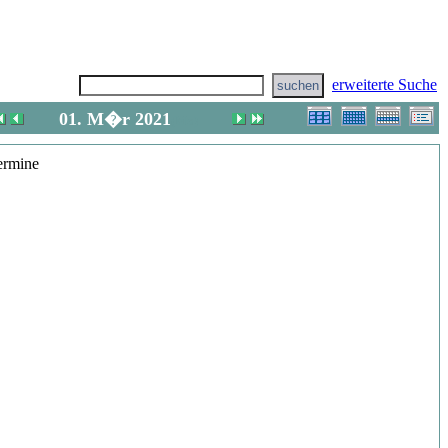
erweiterte Suche
01. M�r 2021
(Mo)
ermine