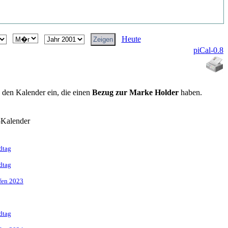
Heute
piCal-0.8
n den Kalender ein, die einen
Bezug zur Marke Holder
haben.
-Kalender
dtag
dtag
ffen 2023
dtag