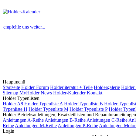
empfehle uns weiter...
Hauptmenü
Startseite
Holder-Forum
Holderliteratur + Teile
Holdergalerie
Holder 
Sitemap
MyHolder News
Holder-Kalender
Kontakt
Holder Typenlisten
Holder A8
Holder Typenliste A
Holder Typenliste B
Holder Typenlis
Typenliste H
Holder Typenliste M
Holder Typenliste P
Holder Typenl
Holder Betriebsanleitungen, Ersatzteillisten und Reparaturanleitungen
Anleitungen A-Reihe
Anleitungen B-Reihe
Anleitungen C-Reihe
Anl
Reihe
Anleitungen M-Reihe
Anleitungen P-Reihe
Anleitungen Motor
Login