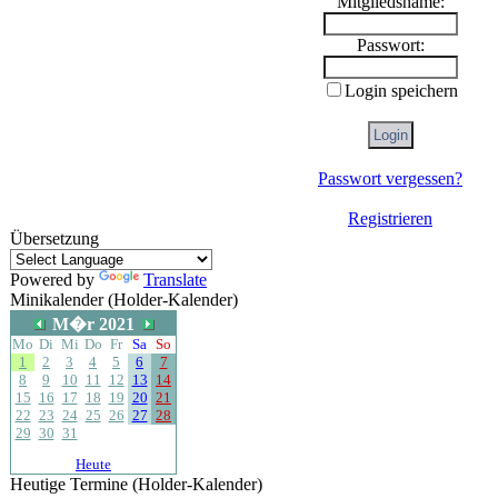
Mitgliedsname:
Passwort:
Login speichern
Passwort vergessen?
Registrieren
Übersetzung
Powered by
Translate
Minikalender (Holder-Kalender)
M�r 2021
Mo
Di
Mi
Do
Fr
Sa
So
1
2
3
4
5
6
7
8
9
10
11
12
13
14
15
16
17
18
19
20
21
22
23
24
25
26
27
28
29
30
31
Heute
Heutige Termine (Holder-Kalender)