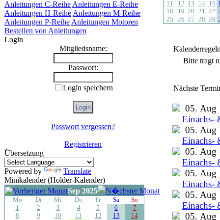
11
12
13
14
15
Anleitungen C-Reihe
Anleitungen E-Reihe
18
19
20
21
22
Anleitungen H-Reihe
Anleitungen M-Reihe
25
26
27
28
29
Anleitungen P-Reihe
Anleitungen Motoren
Bestellen von Anleitungen
Login
Mitgliedsname:
Kalenderregel
Bitte tragt
Passwort:
Login speichern
Nächste Termi
05. Aug
Einachs- 
Passwort vergessen?
05. Aug
Einachs- 
Registrieren
05. Aug
Übersetzung
Einachs- 
Powered by
Translate
05. Aug
Minikalender (Holder-Kalender)
Einachs- 
Sep 2025
05. Aug
Mo
Di
Mi
Do
Fr
Sa
So
Einachs- 
1
2
3
4
5
6
7
05. Aug
8
9
10
11
12
13
14