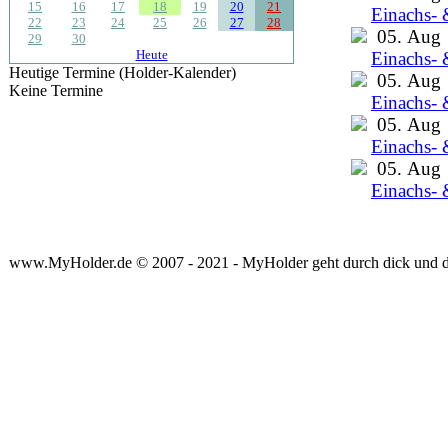
15
16
17
18
19
20
21
Einachs- 
22
23
24
25
26
27
28
05. Aug
29
30
Heute
Einachs- 
Heutige Termine (Holder-Kalender)
05. Aug
Keine Termine
Einachs- 
05. Aug
Einachs- 
05. Aug
Einachs- 
www.MyHolder.de © 2007 - 2021 - MyHolder geht durch dick und 