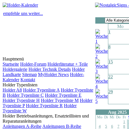
empfehle uns weiter...
Mo
1
8
Hauptmenü
15
Startseite
Holder-Forum
Holderliteratur + Teile
Holdergalerie
Holder Technik Details
Holder
Landkarte
Sitemap
MyHolder News
Holder-
22
Kalender
Kontakt
Holder Typenlisten
Holder A8
Holder Typenliste A
Holder Typenliste
29
B
Holder Typenliste C
Holder Typenliste E
Holder Typenliste H
Holder Typenliste M
Holder
Typenliste P
Holder Typenliste R
Holder
Typenliste W
Aug 2025
Holder Betriebsanleitungen, Ersatzteillisten und
Mo
Di
Mi
Do
Fr
Reparaturanleitungen
1
Anleitungen A-Reihe
Anleitungen B-Reihe
4
5
6
7
8