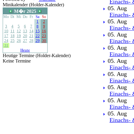
Einachs- 
Minikalender (Holder-Kalender)
05. Aug
M�r 2025
Einachs- 
Mo
Di
Mi
Do
Fr
Sa
So
05. Aug
1
2
3
4
5
6
7
8
9
Einachs- 
10
11
12
13
14
15
16
05. Aug
17
18
19
20
21
22
23
Einachs- 
24
25
26
27
28
29
30
31
05. Aug
Heute
Einachs- 
Heutige Termine (Holder-Kalender)
05. Aug
Keine Termine
Einachs- 
05. Aug
Einachs- 
05. Aug
Einachs- 
05. Aug
Einachs- 
05. Aug
Einachs- 