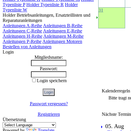
Typenliste P
Holder Typenliste R
Holder
Typenliste W
31
Holder Betriebsanleitungen, Ersatzteillisten und
Reparaturanleitungen
Anleitungen A-Reihe
Anleitungen B-Reihe
Anleitungen C-Reihe
Anleitungen E-Reihe
Anleitungen H-Reihe
Anleitungen M-Reihe
Anleitungen P-Reihe
Anleitungen Motoren
Bestellen von Anleitungen
Login
Mitgliedsname:
Passwort:
Login speichern
Kalenderregeln
Bitte tragt 
Passwort vergessen?
Nächste Termin
Registrieren
Übersetzung
05. Aug
Powered by
Translate