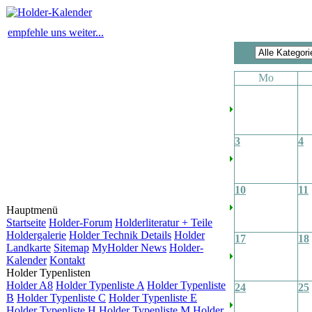
empfehle uns weiter...
Mo
3
4
10
11
Hauptmenü
Startseite
Holder-Forum
Holderliteratur + Teile
Holdergalerie
Holder Technik Details
Holder
17
18
Landkarte
Sitemap
MyHolder News
Holder-
Kalender
Kontakt
Holder Typenlisten
Holder A8
Holder Typenliste A
Holder Typenliste
24
25
B
Holder Typenliste C
Holder Typenliste E
Holder Typenliste H
Holder Typenliste M
Holder