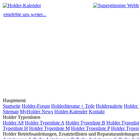
empfehle uns weiter...
Hauptmenü
Startseite
Holder-Forum
Holderliteratur + Teile
Holdergalerie
Holder 
Sitemap
MyHolder News
Holder-Kalender
Kontakt
Holder Typenlisten
Holder A8
Holder Typenliste A
Holder Typenliste B
Holder Typenlis
Typenliste H
Holder Typenliste M
Holder Typenliste P
Holder Typenl
Holder Betriebsanleitungen, Ersatzteillisten und Reparaturanleitungen