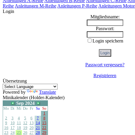
Anleitungen A-Reihe
Anleitungen B-Reihe
Anleitungen C-Reihe
Anl
Reihe
Anleitungen M-Reihe
Anleitungen P-Reihe
Anleitungen Motor
Login
Mitgliedsname:
Passwort:
Login speichern
Passwort vergessen?
Registrieren
Übersetzung
Powered by
Translate
Minikalender (Holder-Kalender)
Sep 2024
Mo
Di
Mi
Do
Fr
Sa
So
1
2
3
4
5
6
7
8
9
10
11
12
13
14
15
16
17
18
19
20
21
22
23
24
25
26
27
28
29