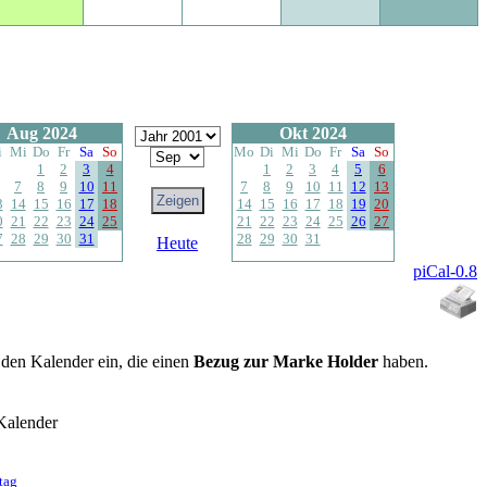
Aug 2024
Okt 2024
i
Mi
Do
Fr
Sa
So
Mo
Di
Mi
Do
Fr
Sa
So
1
2
3
4
1
2
3
4
5
6
7
8
9
10
11
7
8
9
10
11
12
13
3
14
15
16
17
18
14
15
16
17
18
19
20
0
21
22
23
24
25
21
22
23
24
25
26
27
7
28
29
30
31
28
29
30
31
Heute
piCal-0.8
n den Kalender ein, die einen
Bezug zur Marke Holder
haben.
Kalender
tag