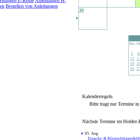
eitungen E-Reihe
Anleitungen H-
en
Bestellen von Anleitungen
30
Mo
D
5
6
12
1
19
2
26
2
Kalenderregeln
Bitte tragt nur Termine i
Nächste Termine im Holder-
05. Aug
Einachs- & Kleinschlepperfeld