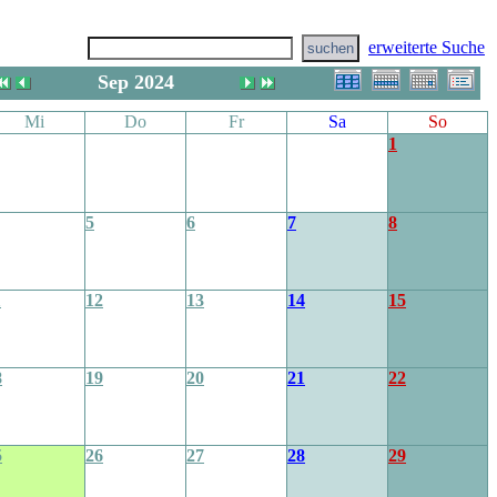
erweiterte Suche
Sep 2024
Mi
Do
Fr
Sa
So
1
5
6
7
8
1
12
13
14
15
8
19
20
21
22
5
26
27
28
29