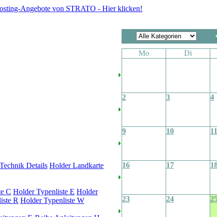
Mo
Di
2
3
4
9
10
1
16
17
1
Technik Details
Holder Landkarte
te C
Holder Typenliste E
Holder
23
24
2
iste R
Holder Typenliste W