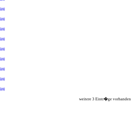
tag
tag
tag
tag
tag
tag
tag
tag
tag
weitere 3 Eintr�ge vorhanden