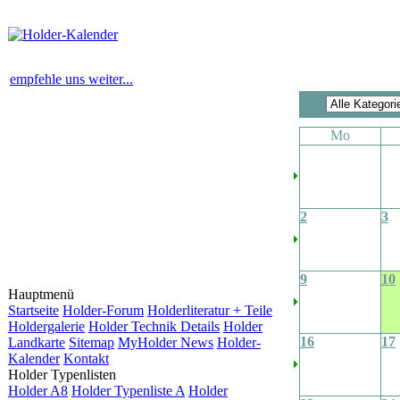
empfehle uns weiter...
Mo
2
3
9
10
Hauptmenü
Startseite
Holder-Forum
Holderliteratur + Teile
Holdergalerie
Holder Technik Details
Holder
16
17
Landkarte
Sitemap
MyHolder News
Holder-
Kalender
Kontakt
Holder Typenlisten
Holder A8
Holder Typenliste A
Holder