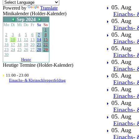
05. Aug
Powered by
Translate
Minikalender (Holder-Kalender)
Einachs- 
Sep 2024
05. Aug
Mo
Di
Mi
Do
Fr
Sa
So
Einachs- 
1
05. Aug
2
3
4
5
6
7
8
9
10
11
12
13
14
15
Einachs- 
16
17
18
19
20
21
22
05. Aug
23
24
25
26
27
28
29
Einachs- 
30
Heute
05. Aug
Heutige Termine (Holder-Kalender)
Einachs- 
05. Aug
11:00 - 23:00
Einachs- & Kleinschlepperfeldtag
Einachs- 
05. Aug
Einachs- 
05. Aug
Einachs- 
05. Aug
Einachs- 
05. Aug
Einachs- 