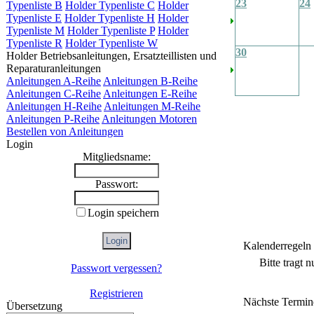
23
24
Typenliste B
Holder Typenliste C
Holder
Typenliste E
Holder Typenliste H
Holder
Typenliste M
Holder Typenliste P
Holder
Typenliste R
Holder Typenliste W
30
Holder Betriebsanleitungen, Ersatzteillisten und
Reparaturanleitungen
Anleitungen A-Reihe
Anleitungen B-Reihe
Anleitungen C-Reihe
Anleitungen E-Reihe
Anleitungen H-Reihe
Anleitungen M-Reihe
Anleitungen P-Reihe
Anleitungen Motoren
Bestellen von Anleitungen
Login
Mitgliedsname:
Passwort:
Login speichern
Kalenderregeln
Bitte tragt 
Passwort vergessen?
Registrieren
Nächste Termin
Übersetzung