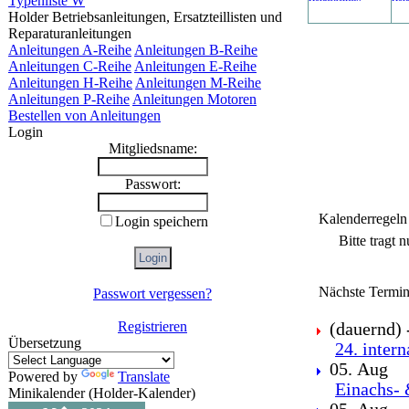
Typenliste W
Holder Betriebsanleitungen, Ersatzteillisten und
Reparaturanleitungen
Anleitungen A-Reihe
Anleitungen B-Reihe
Anleitungen C-Reihe
Anleitungen E-Reihe
Anleitungen H-Reihe
Anleitungen M-Reihe
Anleitungen P-Reihe
Anleitungen Motoren
Bestellen von Anleitungen
Login
Mitgliedsname:
Passwort:
Kalenderregeln
Login speichern
Bitte tragt 
Nächste Termin
Passwort vergessen?
Registrieren
(dauernd) -
Übersetzung
24. inter
05. Aug
Powered by
Translate
Einachs- 
Minikalender (Holder-Kalender)