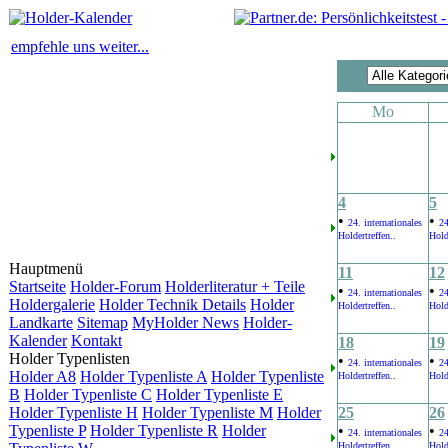
empfehle uns weiter...
Mo
4
5
•
•
24. internationales
24
Holdertreffen..
Hold
Hauptmenü
11
12
Startseite
Holder-Forum
Holderliteratur + Teile
•
•
24. internationales
24
Holdergalerie
Holder Technik Details
Holder
Holdertreffen..
Hold
Landkarte
Sitemap
MyHolder News
Holder-
Kalender
Kontakt
18
19
Holder Typenlisten
•
•
24. internationales
24
Holder A8
Holder Typenliste A
Holder Typenliste
Holdertreffen..
Hold
B
Holder Typenliste C
Holder Typenliste E
Holder Typenliste H
Holder Typenliste M
Holder
25
26
Typenliste P
Holder Typenliste R
Holder
•
•
24. internationales
24
Holdertreffen..
Hold