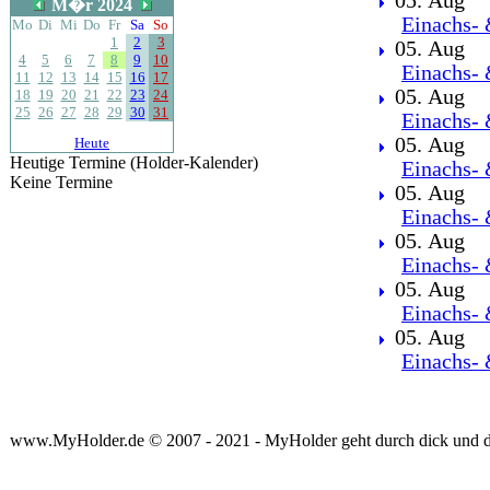
05. Aug
M�r 2024
Einachs- 
Mo
Di
Mi
Do
Fr
Sa
So
1
2
3
05. Aug
4
5
6
7
8
9
10
Einachs- 
11
12
13
14
15
16
17
05. Aug
18
19
20
21
22
23
24
25
26
27
28
29
30
31
Einachs- 
05. Aug
Heute
Heutige Termine (Holder-Kalender)
Einachs- 
Keine Termine
05. Aug
Einachs- 
05. Aug
Einachs- 
05. Aug
Einachs- 
05. Aug
Einachs- 
www.MyHolder.de © 2007 - 2021 - MyHolder geht durch dick und 