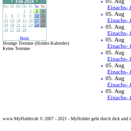
05. Aug
Feb 2024
Mo
Di
Mi
Do
Fr
Sa
So
Einachs- 
1
2
3
4
05. Aug
5
6
7
8
9
10
11
Einachs- 
12
13
14
15
16
17
18
19
20
21
22
23
24
25
05. Aug
26
27
28
29
Einachs- 
Heute
05. Aug
Heutige Termine (Holder-Kalender)
Einachs- 
Keine Termine
05. Aug
Einachs- 
05. Aug
Einachs- 
05. Aug
Einachs- 
05. Aug
Einachs- 
www.MyHolder.de © 2007 - 2021 - MyHolder geht durch dick und 