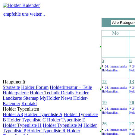
empfehle uns weiter...
Mo
5
6
•
•
24. internationales
24
Holdertreffen..
Hold
12
13
Hauptmenü
•
•
Startseite
Holder-Forum
Holderliteratur + Teile
24. internationales
24
Holdertreffen..
Hold
Holdergalerie
Holder Technik Details
Holder
Landkarte
Sitemap
MyHolder News
Holder-
19
20
Kalender
Kontakt
•
•
Holder Typenlisten
24. internationales
24
Holdertreffen..
Hold
Holder A8
Holder Typenliste A
Holder Typenliste
B
Holder Typenliste C
Holder Typenliste E
26
27
Holder Typenliste H
Holder Typenliste M
Holder
•
•
Typenliste P
Holder Typenliste R
Holder
24. internationales
24
Holdertreffen..
Hold