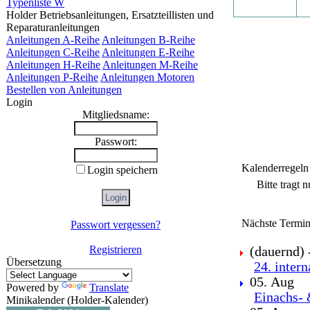
Typenliste W
Holder Betriebsanleitungen, Ersatzteillisten und
Reparaturanleitungen
Anleitungen A-Reihe
Anleitungen B-Reihe
Anleitungen C-Reihe
Anleitungen E-Reihe
Anleitungen H-Reihe
Anleitungen M-Reihe
Anleitungen P-Reihe
Anleitungen Motoren
Bestellen von Anleitungen
Login
Mitgliedsname:
Passwort:
Kalenderregeln
Login speichern
Bitte tragt 
Nächste Termin
Passwort vergessen?
Registrieren
(dauernd) -
Übersetzung
24. inter
05. Aug
Powered by
Translate
Einachs- 
Minikalender (Holder-Kalender)