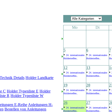
Mo
Di
5
6
7
•
•
•
24. internationales
24. internationales
Holdertreffen..
Holdertreffen..
Hol
12
13
1
•
•
•
24. internationales
24. internationales
Holdertreffen..
Holdertreffen..
Hol
Technik Details
Holder Landkarte
19
20
2
•
•
•
24. internationales
24. internationales
te C
Holder Typenliste E
Holder
Holdertreffen..
Holdertreffen..
Hol
iste R
Holder Typenliste W
26
27
2
eitungen E-Reihe
Anleitungen H-
•
•
•
24. internationales
24. internationales
en
Bestellen von Anleitungen
Holdertreffen..
Holdertreffen..
Hol