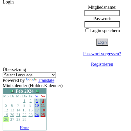
Login
Mitgliedsname:
Passwort:
Login speichern
Passwort vergessen?
Registrieren
Übersetzung
Powered by
Translate
Minikalender (Holder-Kalender)
Feb 2024
Mo
Di
Mi
Do
Fr
Sa
So
1
2
3
4
5
6
7
8
9
10
11
12
13
14
15
16
17
18
19
20
21
22
23
24
25
26
27
28
29
Heute