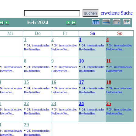
erweiterte Suche
Feb 2024
Mi
Do
Fr
Sa
So
1
2
3
4
•
•
•
•
24. internationales
24. internationales
24. internationales
24. internationales
Holdertreffen..
Holdertreffen..
Holdertreffen..
Holdertreffen..
8
9
10
11
•
•
•
•
24. internationales
24. internationales
24. internationales
24. internationales
24. internationales
dertreffen..
Holdertreffen..
Holdertreffen..
Holdertreffen..
Holdertreffen..
4
15
16
17
18
•
•
•
•
24. internationales
24. internationales
24. internationales
24. internationales
24. internationales
dertreffen..
Holdertreffen..
Holdertreffen..
Holdertreffen..
Holdertreffen..
1
22
23
24
25
•
•
•
•
24. internationales
24. internationales
24. internationales
24. internationales
24. internationales
dertreffen..
Holdertreffen..
Holdertreffen..
Holdertreffen..
Holdertreffen..
8
29
•
24. internationales
24. internationales
dertreffen..
Holdertreffen..