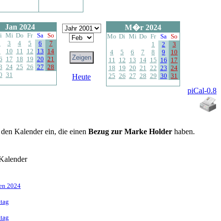
Jan 2024
M�r 2024
i
Mi
Do
Fr
Sa
So
Mo
Di
Mi
Do
Fr
Sa
So
2
3
4
5
6
7
1
2
3
9
10
11
12
13
14
4
5
6
7
8
9
10
6
17
18
19
20
21
11
12
13
14
15
16
17
3
24
25
26
27
28
18
19
20
21
22
23
24
0
31
25
26
27
28
29
30
31
Heute
piCal-0.8
n den Kalender ein, die einen
Bezug zur Marke Holder
haben.
Kalender
fen 2024
dtag
dtag