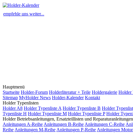
empfehle uns weiter...
Hauptmenü
Startseite
Holder-Forum
Holderliteratur + Teile
Holdergalerie
Holder 
Sitemap
MyHolder News
Holder-Kalender
Kontakt
Holder Typenlisten
Holder A8
Holder Typenliste A
Holder Typenliste B
Holder Typenlis
Typenliste H
Holder Typenliste M
Holder Typenliste P
Holder Typenl
Holder Betriebsanleitungen, Ersatzteillisten und Reparaturanleitungen
Anleitungen A-Reihe
Anleitungen B-Reihe
Anleitungen C-Reihe
Anl
Reihe
Anleitungen M-Reihe
Anleitungen P-Reihe
Anleitungen Motor