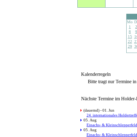
Mo
D
1
8
15
1
22
2
29
3
Kalenderregeln
Bitte tragt nur Termine i
Nächste Termine im Holder-
(dauernd) - 01. Jun
24. internationales Holdertref
05. Aug
Einachs- & Kleinschlepperfel
05. Aug
Einachs- & Kleinschlepperfel