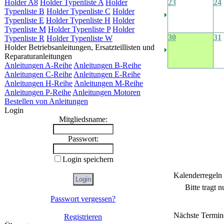
Holder A8
Holder Typenliste A
Holder
23
24
Typenliste B
Holder Typenliste C
Holder
Typenliste E
Holder Typenliste H
Holder
Typenliste M
Holder Typenliste P
Holder
30
31
Typenliste R
Holder Typenliste W
Holder Betriebsanleitungen, Ersatzteillisten und
Reparaturanleitungen
Anleitungen A-Reihe
Anleitungen B-Reihe
Anleitungen C-Reihe
Anleitungen E-Reihe
Anleitungen H-Reihe
Anleitungen M-Reihe
Anleitungen P-Reihe
Anleitungen Motoren
Bestellen von Anleitungen
Login
Mitgliedsname:
Passwort:
Login speichern
Kalenderregeln
Bitte tragt 
Passwort vergessen?
Nächste Termin
Registrieren