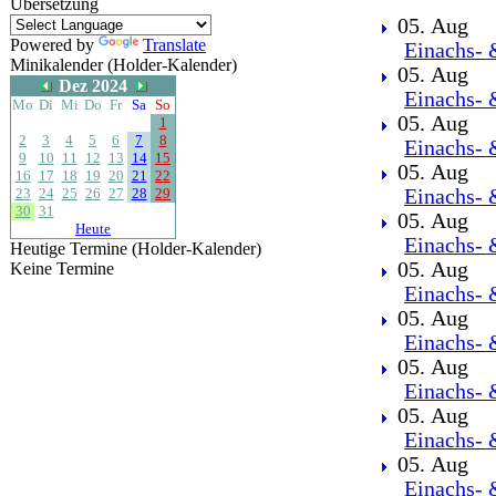
Übersetzung
05. Aug
Powered by
Translate
Einachs- 
Minikalender (Holder-Kalender)
05. Aug
Dez 2024
Einachs- 
Mo
Di
Mi
Do
Fr
Sa
So
05. Aug
1
2
3
4
5
6
7
8
Einachs- 
9
10
11
12
13
14
15
05. Aug
16
17
18
19
20
21
22
23
24
25
26
27
28
29
Einachs- 
30
31
05. Aug
Heute
Einachs- 
Heutige Termine (Holder-Kalender)
05. Aug
Keine Termine
Einachs- 
05. Aug
Einachs- 
05. Aug
Einachs- 
05. Aug
Einachs- 
05. Aug
Einachs- 