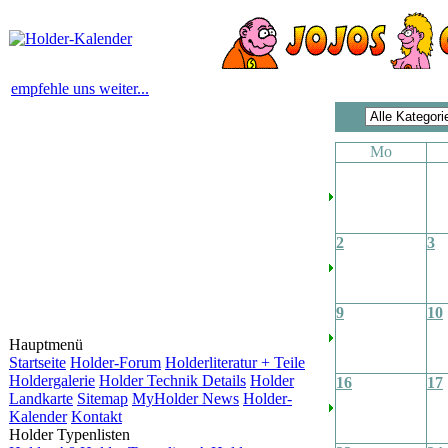
empfehle uns weiter...
Mo
2
3
9
10
Hauptmenü
Startseite
Holder-Forum
Holderliteratur + Teile
Holdergalerie
Holder Technik Details
Holder
16
17
Landkarte
Sitemap
MyHolder News
Holder-
Kalender
Kontakt
Holder Typenlisten