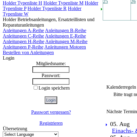
25
26
Holder Typenliste H
Holder Typenliste M
Holder
Typenliste P
Holder Typenliste R
Holder
Typenliste W
Holder Betriebsanleitungen, Ersatzteillisten und
Reparaturanleitungen
Anleitungen A-Reihe
Anleitungen B-Reihe
Anleitungen C-Reihe
Anleitungen E-Reihe
Anleitungen H-Reihe
Anleitungen M-Reihe
Anleitungen P-Reihe
Anleitungen Motoren
Bestellen von Anleitungen
Login
Mitgliedsname:
Passwort:
Kalenderregeln
Login speichern
Bitte tragt 
Nächste Termin
Passwort vergessen?
Registrieren
05. Aug
Übersetzung
Einachs- 