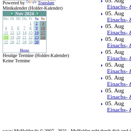
05. Aug
Powered by
Translate
Einachs- 
Minikalender (Holder-Kalender)
05. Aug
Nov 2024
Mo
Di
Mi
Do
Fr
Sa
So
Einachs- 
1
2
3
05. Aug
4
5
6
7
8
9
10
Einachs- 
11
12
13
14
15
16
17
18
19
20
21
22
23
24
05. Aug
25
26
27
28
29
30
Einachs- 
Heute
05. Aug
Heutige Termine (Holder-Kalender)
Einachs- 
Keine Termine
05. Aug
Einachs- 
05. Aug
Einachs- 
05. Aug
Einachs- 
05. Aug
Einachs- 
www.MyHolder.de © 2007 - 2021 - MyHolder geht durch dick und 