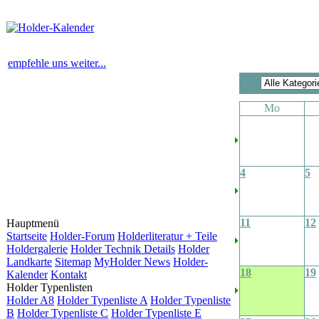
empfehle uns weiter...
Mo
4
5
11
12
Hauptmenü
Startseite
Holder-Forum
Holderliteratur + Teile
Holdergalerie
Holder Technik Details
Holder
Landkarte
Sitemap
MyHolder News
Holder-
18
19
Kalender
Kontakt
Holder Typenlisten
Holder A8
Holder Typenliste A
Holder Typenliste
B
Holder Typenliste C
Holder Typenliste E