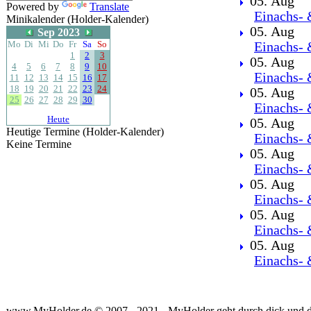
05. Aug
Powered by
Translate
Einachs- 
Minikalender (Holder-Kalender)
05. Aug
Sep 2023
Mo
Di
Mi
Do
Fr
Sa
So
Einachs- 
1
2
3
05. Aug
4
5
6
7
8
9
10
Einachs- 
11
12
13
14
15
16
17
18
19
20
21
22
23
24
05. Aug
25
26
27
28
29
30
Einachs- 
Heute
05. Aug
Heutige Termine (Holder-Kalender)
Einachs- 
Keine Termine
05. Aug
Einachs- 
05. Aug
Einachs- 
05. Aug
Einachs- 
05. Aug
Einachs- 
www.MyHolder.de © 2007 - 2021 - MyHolder geht durch dick und 