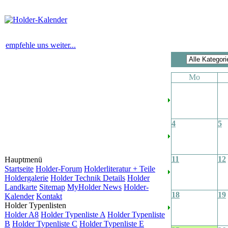
empfehle uns weiter...
Mo
4
5
11
12
Hauptmenü
Startseite
Holder-Forum
Holderliteratur + Teile
Holdergalerie
Holder Technik Details
Holder
Landkarte
Sitemap
MyHolder News
Holder-
18
19
Kalender
Kontakt
Holder Typenlisten
Holder A8
Holder Typenliste A
Holder Typenliste
B
Holder Typenliste C
Holder Typenliste E