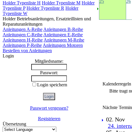
25
26
Holder Typenliste H
Holder Typenliste M
Holder
Typenliste P
Holder Typenliste R
Holder
Typenliste W
Holder Betriebsanleitungen, Ersatzteillisten und
Reparaturanleitungen
Anleitungen A-Reihe
Anleitungen B-Reihe
Anleitungen C-Reihe
Anleitungen E-Reihe
Anleitungen H-Reihe
Anleitungen M-Reihe
Anleitungen P-Reihe
Anleitungen Motoren
Bestellen von Anleitungen
Login
Mitgliedsname:
Passwort:
Kalenderregeln
Login speichern
Bitte tragt 
Nächste Termin
Passwort vergessen?
Registrieren
02. Nov
Übersetzung
24. inter