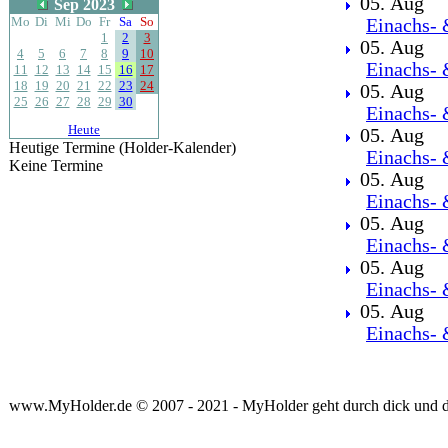
05. Aug
Sep 2023
Mo
Di
Mi
Do
Fr
Sa
So
Einachs- 
1
2
3
05. Aug
4
5
6
7
8
9
10
Einachs- 
11
12
13
14
15
16
17
18
19
20
21
22
23
24
05. Aug
25
26
27
28
29
30
Einachs- 
Heute
05. Aug
Heutige Termine (Holder-Kalender)
Einachs- 
Keine Termine
05. Aug
Einachs- 
05. Aug
Einachs- 
05. Aug
Einachs- 
05. Aug
Einachs- 
www.MyHolder.de © 2007 - 2021 - MyHolder geht durch dick und 