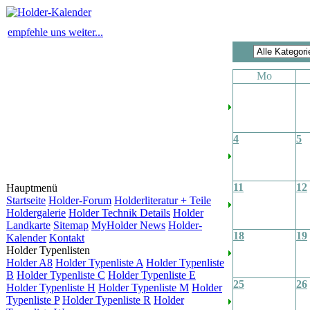
empfehle uns weiter...
Mo
4
5
11
12
Hauptmenü
Startseite
Holder-Forum
Holderliteratur + Teile
Holdergalerie
Holder Technik Details
Holder
Landkarte
Sitemap
MyHolder News
Holder-
18
19
Kalender
Kontakt
Holder Typenlisten
Holder A8
Holder Typenliste A
Holder Typenliste
B
Holder Typenliste C
Holder Typenliste E
25
26
Holder Typenliste H
Holder Typenliste M
Holder
Typenliste P
Holder Typenliste R
Holder