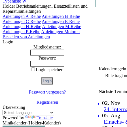
Typenliste W
Holder Betriebsanleitungen, Ersatzteillisten und
Reparaturanleitungen
Anleitungen A-Reihe
Anleitungen B-Reihe
Anleitungen C-Reihe
Anleitungen E-Reihe
Anleitungen H-Reihe
Anleitungen M-Reihe
Anleitungen P-Reihe
Anleitungen Motoren
Bestellen von Anleitungen
Login
Mitgliedsname:
Passwort:
Kalenderregeln
Login speichern
Bitte tragt 
Nächste Termin
Passwort vergessen?
Registrieren
02. Nov
Übersetzung
24. inter
05. Aug
Powered by
Translate
Einachs- 
Minikalender (Holder-Kalender)